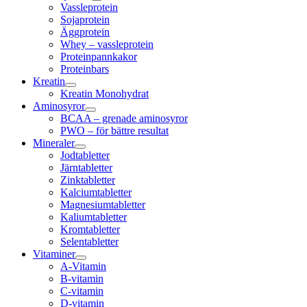
Vassleprotein
Sojaprotein
Äggprotein
Whey – vassleprotein
Proteinpannkakor
Proteinbars
Kreatin
Kreatin Monohydrat
Aminosyror
BCAA – grenade aminosyror
PWO – för bättre resultat
Mineraler
Jodtabletter
Järntabletter
Zinktabletter
Kalciumtabletter
Magnesiumtabletter
Kaliumtabletter
Kromtabletter
Selentabletter
Vitaminer
A-Vitamin
B-vitamin
C-vitamin
D-vitamin