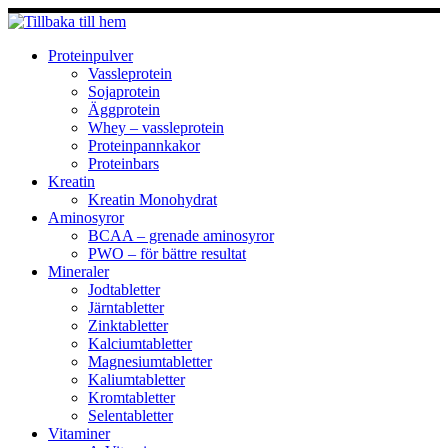
Hoppa
till
innehåll
Proteinpulver
Vassleprotein
Sojaprotein
Äggprotein
Whey – vassleprotein
Proteinpannkakor
Proteinbars
Kreatin
Kreatin Monohydrat
Aminosyror
BCAA – grenade aminosyror
PWO – för bättre resultat
Mineraler
Jodtabletter
Järntabletter
Zinktabletter
Kalciumtabletter
Magnesiumtabletter
Kaliumtabletter
Kromtabletter
Selentabletter
Vitaminer