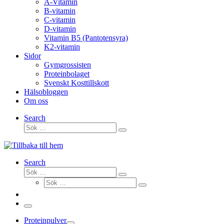
A-Vitamin
B-vitamin
C-vitamin
D-vitamin
Vitamin B5 (Pantotensyra)
K2-vitamin
Sidor
Gymgrossisten
Proteinbolaget
Svenskt Kosttillskott
Hälsobloggen
Om oss
Search
Sök
Sök
…
Search
Sök
Sök
Sök
…
Sök
…
Meny
Proteinpulver