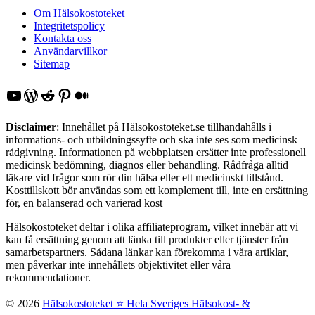
Om Hälsokostoteket
Integritetspolicy
Kontakta oss
Användarvillkor
Sitemap
YouTube
WordPress
Reddit
Pinterest
Medium
Disclaimer
: Innehållet på Hälsokostoteket.se tillhandahålls i
informations- och utbildningssyfte och ska inte ses som medicinsk
rådgivning. Informationen på webbplatsen ersätter inte professionell
medicinsk bedömning, diagnos eller behandling. Rådfråga alltid
läkare vid frågor som rör din hälsa eller ett medicinskt tillstånd.
Kosttillskott bör användas som ett komplement till, inte en ersättning
för, en balanserad och varierad kost
Hälsokostoteket deltar i olika affiliateprogram, vilket innebär att vi
kan få ersättning genom att länka till produkter eller tjänster från
samarbetspartners. Sådana länkar kan förekomma i våra artiklar,
men påverkar inte innehållets objektivitet eller våra
rekommendationer.
© 2026
Hälsokostoteket ⭐️ Hela Sveriges Hälsokost- &