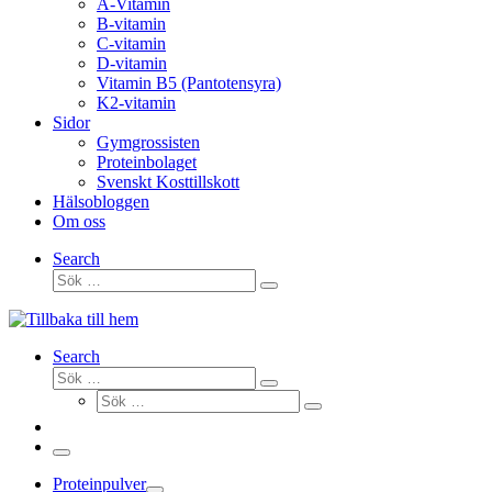
A-Vitamin
B-vitamin
C-vitamin
D-vitamin
Vitamin B5 (Pantotensyra)
K2-vitamin
Sidor
Gymgrossisten
Proteinbolaget
Svenskt Kosttillskott
Hälsobloggen
Om oss
Search
Sök
Sök
…
Search
Sök
Sök
Sök
…
Sök
…
Meny
Proteinpulver