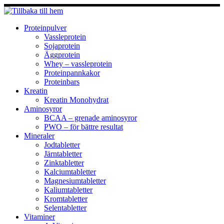
Hoppa
till
innehåll
Proteinpulver
Vassleprotein
Sojaprotein
Äggprotein
Whey – vassleprotein
Proteinpannkakor
Proteinbars
Kreatin
Kreatin Monohydrat
Aminosyror
BCAA – grenade aminosyror
PWO – för bättre resultat
Mineraler
Jodtabletter
Järntabletter
Zinktabletter
Kalciumtabletter
Magnesiumtabletter
Kaliumtabletter
Kromtabletter
Selentabletter
Vitaminer