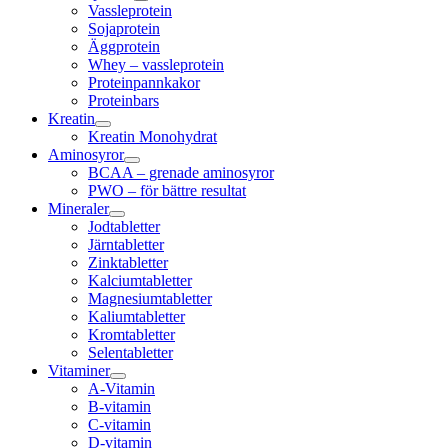
Vassleprotein
Sojaprotein
Äggprotein
Whey – vassleprotein
Proteinpannkakor
Proteinbars
Kreatin
Kreatin Monohydrat
Aminosyror
BCAA – grenade aminosyror
PWO – för bättre resultat
Mineraler
Jodtabletter
Järntabletter
Zinktabletter
Kalciumtabletter
Magnesiumtabletter
Kaliumtabletter
Kromtabletter
Selentabletter
Vitaminer
A-Vitamin
B-vitamin
C-vitamin
D-vitamin