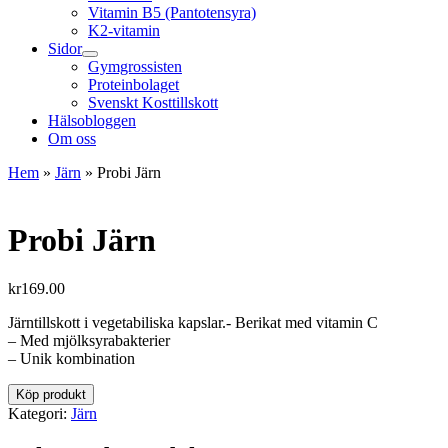
Vitamin B5 (Pantotensyra)
K2-vitamin
Sidor
Gymgrossisten
Proteinbolaget
Svenskt Kosttillskott
Hälsobloggen
Om oss
Hem
»
Järn
»
Probi Järn
Probi Järn
kr
169.00
Järntillskott i vegetabiliska kapslar.- Berikat med vitamin C
– Med mjölksyrabakterier
– Unik kombination
Köp produkt
Kategori:
Järn