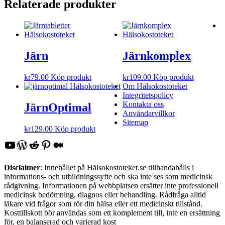
Relaterade produkter
Järn
Järnkomplex
kr
79.00
Köp produkt
kr
109.00
Köp produkt
Om Hälsokostoteket
Integritetspolicy
Kontakta oss
JärnOptimal
Användarvillkor
Sitemap
kr
129.00
Köp produkt
YouTube
WordPress
Reddit
Pinterest
Medium
Disclaimer
: Innehållet på Hälsokostoteket.se tillhandahålls i
informations- och utbildningssyfte och ska inte ses som medicinsk
rådgivning. Informationen på webbplatsen ersätter inte professionell
medicinsk bedömning, diagnos eller behandling. Rådfråga alltid
läkare vid frågor som rör din hälsa eller ett medicinskt tillstånd.
Kosttillskott bör användas som ett komplement till, inte en ersättning
för, en balanserad och varierad kost