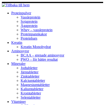
Hoppa
till
innehåll
Proteinpulver
Vassleprotein
Sojaprotein
Äggprotein
Whey – vassleprotein
Proteinpannkakor
Proteinbars
Kreatin
Kreatin Monohydrat
Aminosyror
BCAA – grenade aminosyror
PWO – för bättre resultat
Mineraler
Jodtabletter
Järntabletter
Zinktabletter
Kalciumtabletter
Magnesiumtabletter
Kaliumtabletter
Kromtabletter
Selentabletter
Vitaminer