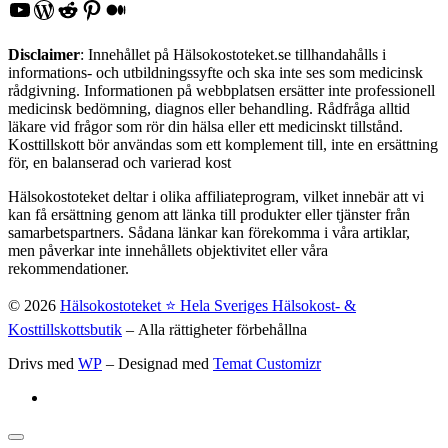
YouTube
WordPress
Reddit
Pinterest
Medium
Disclaimer
: Innehållet på Hälsokostoteket.se tillhandahålls i
informations- och utbildningssyfte och ska inte ses som medicinsk
rådgivning. Informationen på webbplatsen ersätter inte professionell
medicinsk bedömning, diagnos eller behandling. Rådfråga alltid
läkare vid frågor som rör din hälsa eller ett medicinskt tillstånd.
Kosttillskott bör användas som ett komplement till, inte en ersättning
för, en balanserad och varierad kost
Hälsokostoteket deltar i olika affiliateprogram, vilket innebär att vi
kan få ersättning genom att länka till produkter eller tjänster från
samarbetspartners. Sådana länkar kan förekomma i våra artiklar,
men påverkar inte innehållets objektivitet eller våra
rekommendationer.
© 2026
Hälsokostoteket ⭐️ Hela Sveriges Hälsokost- &
Kosttillskottsbutik
– Alla rättigheter förbehållna
Drivs med
WP
– Designad med
Temat Customizr