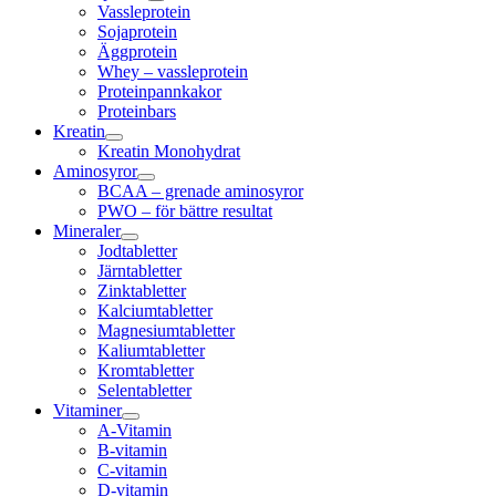
Vassleprotein
Sojaprotein
Äggprotein
Whey – vassleprotein
Proteinpannkakor
Proteinbars
Kreatin
Kreatin Monohydrat
Aminosyror
BCAA – grenade aminosyror
PWO – för bättre resultat
Mineraler
Jodtabletter
Järntabletter
Zinktabletter
Kalciumtabletter
Magnesiumtabletter
Kaliumtabletter
Kromtabletter
Selentabletter
Vitaminer
A-Vitamin
B-vitamin
C-vitamin
D-vitamin