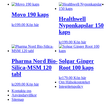
Movo 190 kaps
Healthwell
Nyponkapslar 150
kr
199.00
Köp här
kaps
kr
199.00
Köp här
Pharma Nord Bio-
Solgar Ginger
Silica-MSM 120
Root 100 kaps
tabl
kr
179.00
Köp här
Om Hälsokostoteket
kr
209.00
Köp här
Integritetspolicy
Kontakta oss
Användarvillkor
Sitemap