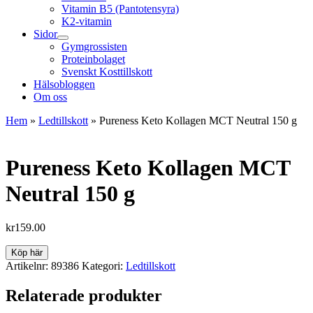
Vitamin B5 (Pantotensyra)
K2-vitamin
Sidor
Gymgrossisten
Proteinbolaget
Svenskt Kosttillskott
Hälsobloggen
Om oss
Hem
»
Ledtillskott
»
Pureness Keto Kollagen MCT Neutral 150 g
Pureness Keto Kollagen MCT
Neutral 150 g
kr
159.00
Köp här
Artikelnr:
89386
Kategori:
Ledtillskott
Relaterade produkter