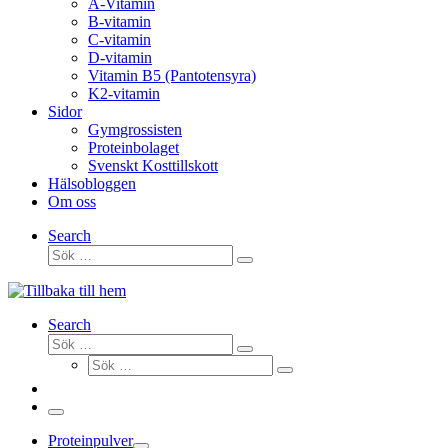
A-Vitamin
B-vitamin
C-vitamin
D-vitamin
Vitamin B5 (Pantotensyra)
K2-vitamin
Sidor
Gymgrossisten
Proteinbolaget
Svenskt Kosttillskott
Hälsobloggen
Om oss
Search
Sök
Sök
…
Search
Sök
Sök
Sök
…
Sök
…
Meny
Proteinpulver