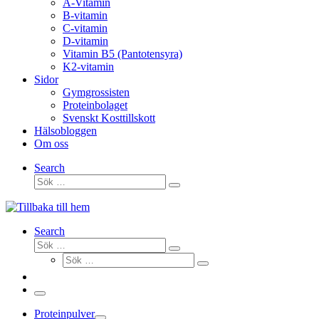
A-Vitamin
B-vitamin
C-vitamin
D-vitamin
Vitamin B5 (Pantotensyra)
K2-vitamin
Sidor
Gymgrossisten
Proteinbolaget
Svenskt Kosttillskott
Hälsobloggen
Om oss
Search
Sök
Sök
…
Search
Sök
Sök
Sök
…
Sök
…
Meny
Proteinpulver