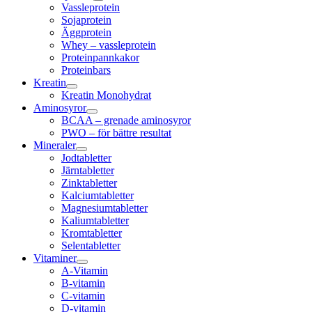
Vassleprotein
Sojaprotein
Äggprotein
Whey – vassleprotein
Proteinpannkakor
Proteinbars
Kreatin
Kreatin Monohydrat
Aminosyror
BCAA – grenade aminosyror
PWO – för bättre resultat
Mineraler
Jodtabletter
Järntabletter
Zinktabletter
Kalciumtabletter
Magnesiumtabletter
Kaliumtabletter
Kromtabletter
Selentabletter
Vitaminer
A-Vitamin
B-vitamin
C-vitamin
D-vitamin