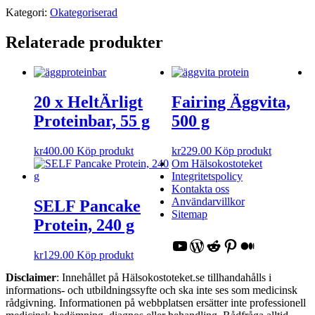
Kategori:
Okategoriserad
Relaterade produkter
20 x HeltÄrligt
Fairing Äggvita,
Proteinbar, 55 g
500 g
kr
400.00
Köp produkt
kr
229.00
Köp produkt
Om Hälsokostoteket
Integritetspolicy
Kontakta oss
Användarvillkor
SELF Pancake
Sitemap
Protein, 240 g
YouTube
WordPress
Reddit
Pinterest
Medium
kr
129.00
Köp produkt
Disclaimer
: Innehållet på Hälsokostoteket.se tillhandahålls i
informations- och utbildningssyfte och ska inte ses som medicinsk
rådgivning. Informationen på webbplatsen ersätter inte professionell