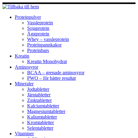
Hoppa
till
innehåll
Proteinpulver
Vassleprotein
Sojaprotein
Äggprotein
Whey – vassleprotein
Proteinpannkakor
Proteinbars
Kreatin
Kreatin Monohydrat
Aminosyror
BCAA – grenade aminosyror
PWO – för bättre resultat
Mineraler
Jodtabletter
Järntabletter
Zinktabletter
Kalciumtabletter
Magnesiumtabletter
Kaliumtabletter
Kromtabletter
Selentabletter
Vitaminer