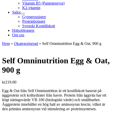
Vitamin B5 (Pantotensyra)
K2-vitamin
Sidor
Gymgrossisten
Proteinbolaget
Svenskt Kosttillskott
Hälsobloggen
Om oss
Hem
»
Okategoriserad
»
Self Omninutrition Egg & Oat, 900 g
Self Omninutrition Egg & Oat,
900 g
kr
219.00
Egg & Oat från Self Omninutrition är ett kostillskott baserat på
äggprotein och kolhydrater från havre. Protein från äggvita har ett
högt näringsvärde VB 100 (biologiskt värde) och smältbarhet.
Äggprotein innehåller en hög halt av aminosyran leucin, vilket är
den primära aminosyran vid stimulering av proteinsyntesen.