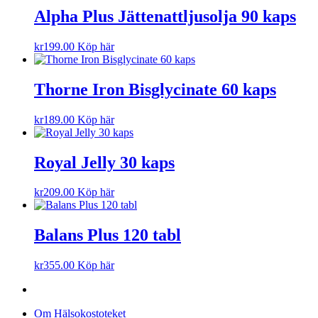
Alpha Plus Jättenattljusolja 90 kaps
kr
199.00
Köp här
Thorne Iron Bisglycinate 60 kaps
kr
189.00
Köp här
Royal Jelly 30 kaps
kr
209.00
Köp här
Balans Plus 120 tabl
kr
355.00
Köp här
Om Hälsokostoteket