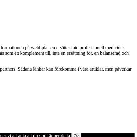
Informationen på webbplatsen ersätter inte professionell medicinsk
as som ett komplement till, inte en ersättning för, en balanserad och
betspartners. Sådana länkar kan förekomma i våra artiklar, men påverkar
er vi att anta att du godkänner detta.
Ok