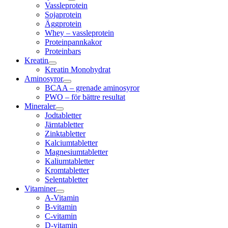
Vassleprotein
Sojaprotein
Äggprotein
Whey – vassleprotein
Proteinpannkakor
Proteinbars
Kreatin
Kreatin Monohydrat
Aminosyror
BCAA – grenade aminosyror
PWO – för bättre resultat
Mineraler
Jodtabletter
Järntabletter
Zinktabletter
Kalciumtabletter
Magnesiumtabletter
Kaliumtabletter
Kromtabletter
Selentabletter
Vitaminer
A-Vitamin
B-vitamin
C-vitamin
D-vitamin