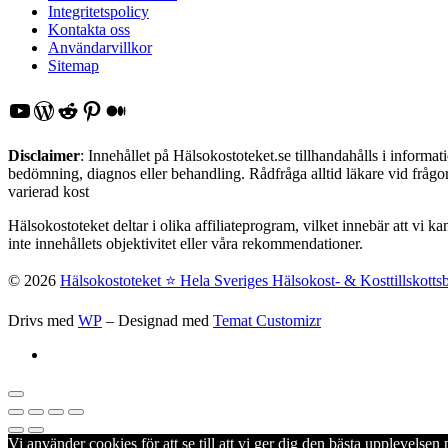
Integritetspolicy
Kontakta oss
Användarvillkor
Sitemap
YouTube
WordPress
Reddit
Pinterest
Medium
Disclaimer
: Innehållet på Hälsokostoteket.se tillhandahålls i inform
bedömning, diagnos eller behandling. Rådfråga alltid läkare vid frågor 
varierad kost
Hälsokostoteket deltar i olika affiliateprogram, vilket innebär att vi k
inte innehållets objektivitet eller våra rekommendationer.
© 2026
Hälsokostoteket ⭐️ Hela Sveriges Hälsokost- & Kosttillskotts
Drivs med
WP
– Designad med
Temat Customizr
Vi använder cookies för att se till att vi ger dig den bästa upplevels