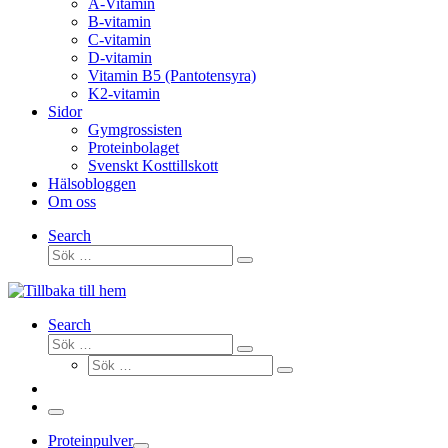
A-Vitamin
B-vitamin
C-vitamin
D-vitamin
Vitamin B5 (Pantotensyra)
K2-vitamin
Sidor
Gymgrossisten
Proteinbolaget
Svenskt Kosttillskott
Hälsobloggen
Om oss
Search
Sök
Sök
…
Search
Sök
Sök
Sök
…
Sök
…
Meny
Proteinpulver