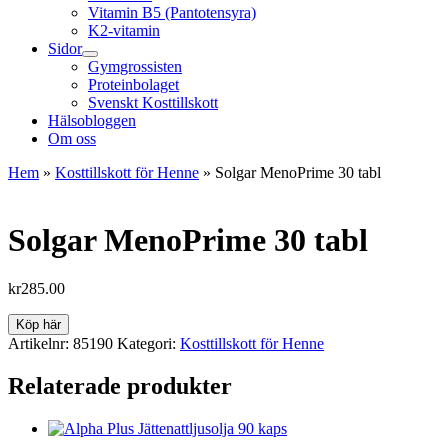
Vitamin B5 (Pantotensyra)
K2-vitamin
Sidor
Gymgrossisten
Proteinbolaget
Svenskt Kosttillskott
Hälsobloggen
Om oss
Hem
»
Kosttillskott för Henne
»
Solgar MenoPrime 30 tabl
Solgar MenoPrime 30 tabl
kr
285.00
Köp här
Artikelnr:
85190
Kategori:
Kosttillskott för Henne
Relaterade produkter