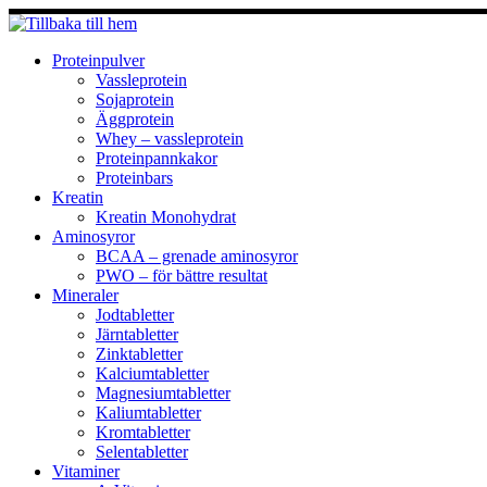
Hoppa
till
innehåll
Proteinpulver
Vassleprotein
Sojaprotein
Äggprotein
Whey – vassleprotein
Proteinpannkakor
Proteinbars
Kreatin
Kreatin Monohydrat
Aminosyror
BCAA – grenade aminosyror
PWO – för bättre resultat
Mineraler
Jodtabletter
Järntabletter
Zinktabletter
Kalciumtabletter
Magnesiumtabletter
Kaliumtabletter
Kromtabletter
Selentabletter
Vitaminer