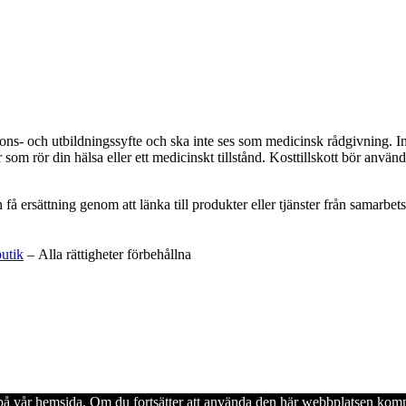
ations- och utbildningssyfte och ska inte ses som medicinsk rådgivning. 
som rör din hälsa eller ett medicinskt tillstånd. Kosttillskott bör använd
an få ersättning genom att länka till produkter eller tjänster från samar
butik
– Alla rättigheter förbehållna
en på vår hemsida. Om du fortsätter att använda den här webbplatsen komm