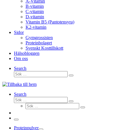
A-Vitamin
B-vitamin
C-vitamin
D-vitamin
Vitamin B5 (Pantotensyra)
K2-vitamin
Sidor
Gymgrossisten
Proteinbolaget
Svenskt Kosttillskott
Hälsobloggen
Om oss
Search
Sök
Sök
…
Search
Sök
Sök
Sök
…
Sök
…
Meny
Proteinpulver