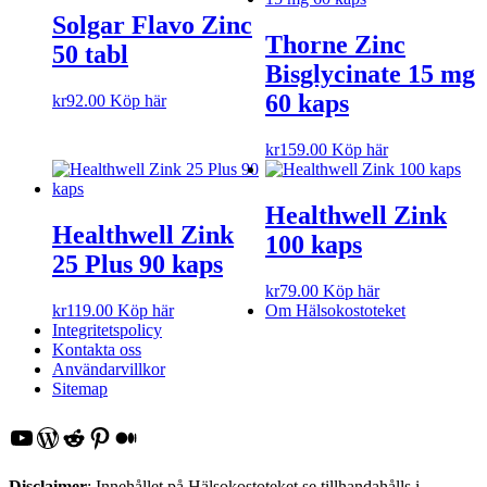
Solgar Flavo Zinc
Thorne Zinc
50 tabl
Bisglycinate 15 mg
60 kaps
kr
92.00
Köp här
kr
159.00
Köp här
Healthwell Zink
Healthwell Zink
100 kaps
25 Plus 90 kaps
kr
79.00
Köp här
kr
119.00
Köp här
Om Hälsokostoteket
Integritetspolicy
Kontakta oss
Användarvillkor
Sitemap
YouTube
WordPress
Reddit
Pinterest
Medium
Disclaimer
: Innehållet på Hälsokostoteket.se tillhandahålls i