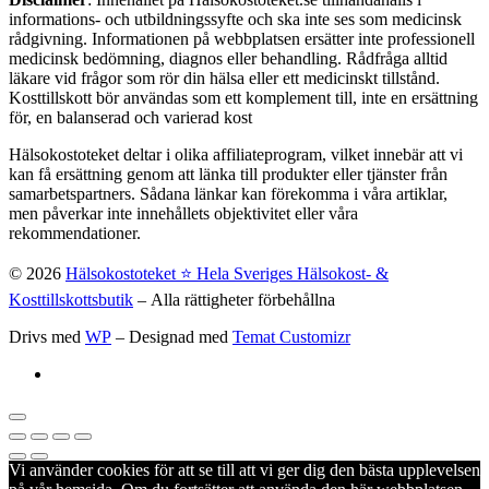
informations- och utbildningssyfte och ska inte ses som medicinsk
rådgivning. Informationen på webbplatsen ersätter inte professionell
medicinsk bedömning, diagnos eller behandling. Rådfråga alltid
läkare vid frågor som rör din hälsa eller ett medicinskt tillstånd.
Kosttillskott bör användas som ett komplement till, inte en ersättning
för, en balanserad och varierad kost
Hälsokostoteket deltar i olika affiliateprogram, vilket innebär att vi
kan få ersättning genom att länka till produkter eller tjänster från
samarbetspartners. Sådana länkar kan förekomma i våra artiklar,
men påverkar inte innehållets objektivitet eller våra
rekommendationer.
© 2026
Hälsokostoteket ⭐️ Hela Sveriges Hälsokost- &
Kosttillskottsbutik
– Alla rättigheter förbehållna
Drivs med
WP
– Designad med
Temat Customizr
Vi använder cookies för att se till att vi ger dig den bästa upplevelsen