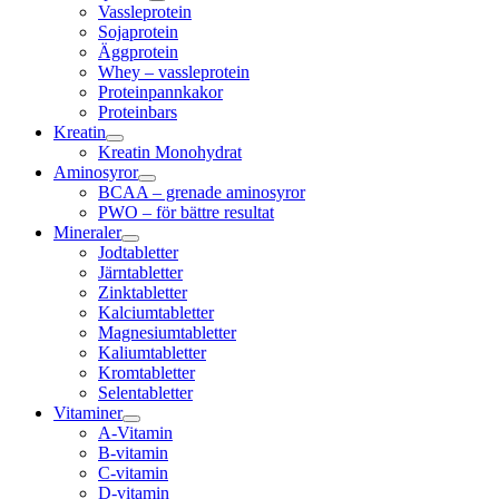
Vassleprotein
Sojaprotein
Äggprotein
Whey – vassleprotein
Proteinpannkakor
Proteinbars
Kreatin
Kreatin Monohydrat
Aminosyror
BCAA – grenade aminosyror
PWO – för bättre resultat
Mineraler
Jodtabletter
Järntabletter
Zinktabletter
Kalciumtabletter
Magnesiumtabletter
Kaliumtabletter
Kromtabletter
Selentabletter
Vitaminer
A-Vitamin
B-vitamin
C-vitamin
D-vitamin