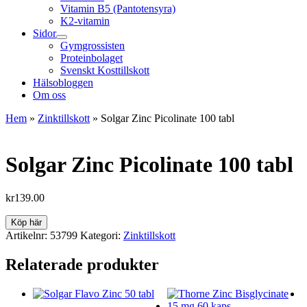
Vitamin B5 (Pantotensyra)
K2-vitamin
Sidor
Gymgrossisten
Proteinbolaget
Svenskt Kosttillskott
Hälsobloggen
Om oss
Hem
»
Zinktillskott
»
Solgar Zinc Picolinate 100 tabl
Solgar Zinc Picolinate 100 tabl
kr
139.00
Köp här
Artikelnr:
53799
Kategori:
Zinktillskott
Relaterade produkter