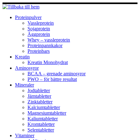
Hoppa
till
innehåll
Proteinpulver
Vassleprotein
Sojaprotein
Äggprotein
Whey – vassleprotein
Proteinpannkakor
Proteinbars
Kreatin
Kreatin Monohydrat
Aminosyror
BCAA – grenade aminosyror
PWO – för bättre resultat
Mineraler
Jodtabletter
Järntabletter
Zinktabletter
Kalciumtabletter
Magnesiumtabletter
Kaliumtabletter
Kromtabletter
Selentabletter
Vitaminer