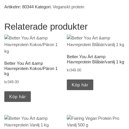
Artikelnr:
80344
Kategori:
Veganskt protein
Relaterade produkter
Better You Ärt &amp
Havreprotein Blåbär/vanilj 1 kg
Better You Ärt &amp
Havreprotein Kokos/Päron 1
kr
349.00
kg
kr
349.00
Köp här
Köp här