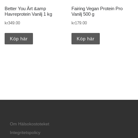
Better You Ärt &amp
Fairing Vegan Protein Pro
Havreprotein Vanilj 1 kg
Vanilj 500 g
kr
349.00
kr
179.00
Köp här
Köp här
Om Hälsokostoteket
Integritetspolicy