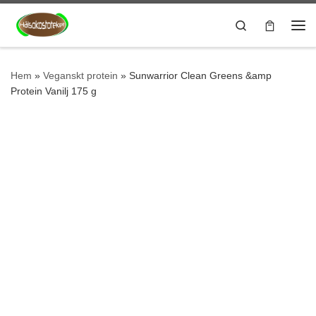
Hoppa till innehåll
Search
Me
Hem
»
Veganskt protein
»
Sunwarrior Clean Greens &amp
Protein Vanilj 175 g