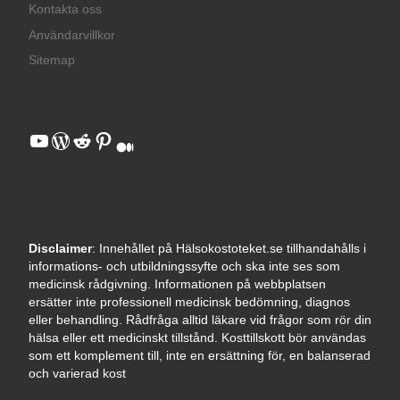
Kontakta oss
Användarvillkor
Sitemap
YouTube
WordPress
Reddit
Pinterest
Medium
Disclaimer
: Innehållet på Hälsokostoteket.se tillhandahålls i
informations- och utbildningssyfte och ska inte ses som
medicinsk rådgivning. Informationen på webbplatsen
ersätter inte professionell medicinsk bedömning, diagnos
eller behandling. Rådfråga alltid läkare vid frågor som rör din
hälsa eller ett medicinskt tillstånd. Kosttillskott bör användas
som ett komplement till, inte en ersättning för, en balanserad
och varierad kost