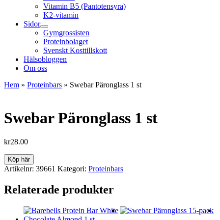
Vitamin B5 (Pantotensyra)
K2-vitamin
Sidor
Gymgrossisten
Proteinbolaget
Svenskt Kosttillskott
Hälsobloggen
Om oss
Hem
»
Proteinbars
»
Swebar Päronglass 1 st
Swebar Päronglass 1 st
kr
28.00
Köp här
Artikelnr:
39661
Kategori:
Proteinbars
Relaterade produkter