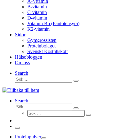
A-Vitamin
B-vitamin
C-vitamin
D-vitamin
Vitamin B5 (Pantotensyra)
K2-vitamin
Sidor
Gymgrossisten
Proteinbolaget
Svenskt Kosttillskott
Hälsobloggen
Om oss
Search
Sök
Sök
…
Search
Sök
Sök
Sök
…
Sök
…
Meny
Proteinpulver