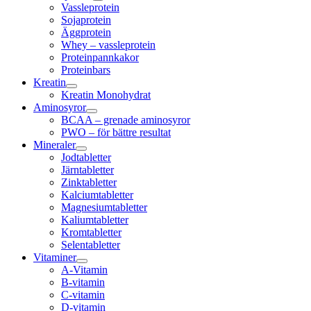
Vassleprotein
Sojaprotein
Äggprotein
Whey – vassleprotein
Proteinpannkakor
Proteinbars
Kreatin
Kreatin Monohydrat
Aminosyror
BCAA – grenade aminosyror
PWO – för bättre resultat
Mineraler
Jodtabletter
Järntabletter
Zinktabletter
Kalciumtabletter
Magnesiumtabletter
Kaliumtabletter
Kromtabletter
Selentabletter
Vitaminer
A-Vitamin
B-vitamin
C-vitamin
D-vitamin