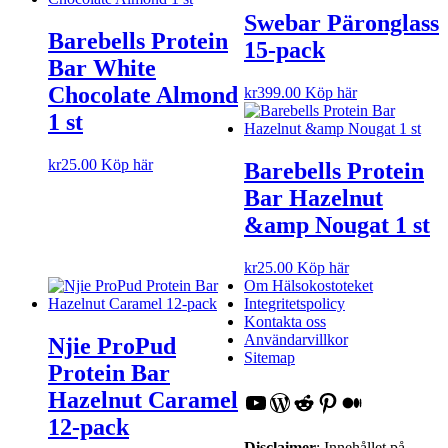
Swebar Päronglass
Barebells Protein
15-pack
Bar White
Chocolate Almond
kr
399.00
Köp här
1 st
kr
25.00
Köp här
Barebells Protein
Bar Hazelnut
&amp Nougat 1 st
kr
25.00
Köp här
Om Hälsokostoteket
Integritetspolicy
Kontakta oss
Användarvillkor
Njie ProPud
Sitemap
Protein Bar
Hazelnut Caramel
YouTube
WordPress
Reddit
Pinterest
Medium
12-pack
Disclaimer
: Innehållet på