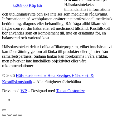
Hälsokostoteket.se
kr
269.00
Köp här
tillhandahålls i informations-
och utbildningssyfte och ska inte ses som medicinsk rådgivning.
Informationen på webbplatsen ersätter inte professionell medicinsk
bedömning, diagnos eller behandling. Rådfråga alltid läkare vid
frågor som rör din hälsa eller ett medicinskt tillstånd. Kosttillskott
bör användas som ett komplement till, inte en ersättning för, en
balanserad och varierad kost
Hälsokostoteket deltar i olika affiliateprogram, vilket innebär att vi
kan få ersättning genom att länka till produkter eller tjänster från
samarbetspartners. Sådana länkar kan förekomma i våra artiklar,
men påverkar inte innehållets objektivitet eller våra
rekommendationer.
© 2026
Hälsokostoteket ⭐️ Hela Sveriges Hälsokost- &
Kosttillskottsbutik
– Alla rättigheter förbehållna
Drivs med
WP
– Designad med
Temat Customizr