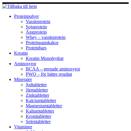
Hoppa
till
innehåll
Proteinpulver
Vassleprotein
Sojaprotein
Äggprotein
Whey – vassleprotein
Proteinpannkakor
Proteinbars
Kreatin
Kreatin Monohydrat
Aminosyror
BCAA – grenade aminosyror
PWO – för bättre resultat
Mineraler
Jodtabletter
Järntabletter
Zinktabletter
Kalciumtabletter
Magnesiumtabletter
Kaliumtabletter
Kromtabletter
Selentabletter
Vitaminer