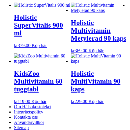
Holistic
Holistic
SuperVitalis 900
Multivitamin
ml
Metylerad 90 kaps
kr
379.00
Köp här
kr
369.00
Köp här
KidsZoo
Holistic
Multivitamin 60
MultiVitamin 90
tuggtabl
kaps
kr
119.00
Köp här
kr
229.00
Köp här
Om Hälsokostoteket
Integritetspolicy
Kontakta oss
Användarvillkor
Sitemap