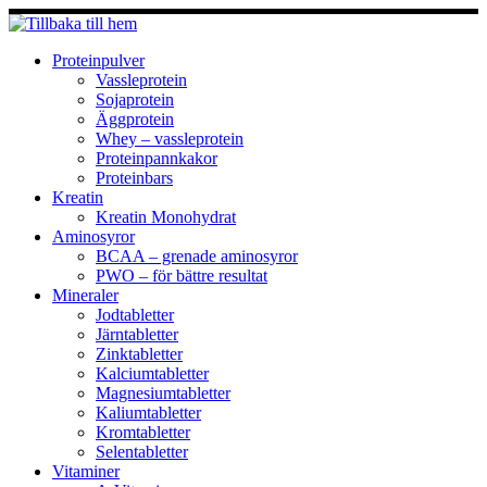
Hoppa
till
innehåll
Proteinpulver
Vassleprotein
Sojaprotein
Äggprotein
Whey – vassleprotein
Proteinpannkakor
Proteinbars
Kreatin
Kreatin Monohydrat
Aminosyror
BCAA – grenade aminosyror
PWO – för bättre resultat
Mineraler
Jodtabletter
Järntabletter
Zinktabletter
Kalciumtabletter
Magnesiumtabletter
Kaliumtabletter
Kromtabletter
Selentabletter
Vitaminer