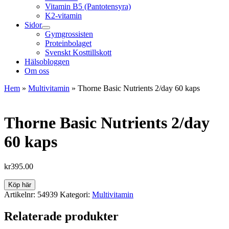
Vitamin B5 (Pantotensyra)
K2-vitamin
Sidor
Gymgrossisten
Proteinbolaget
Svenskt Kosttillskott
Hälsobloggen
Om oss
Hem
»
Multivitamin
»
Thorne Basic Nutrients 2/day 60 kaps
Thorne Basic Nutrients 2/day
60 kaps
kr
395.00
Köp här
Artikelnr:
54939
Kategori:
Multivitamin
Relaterade produkter