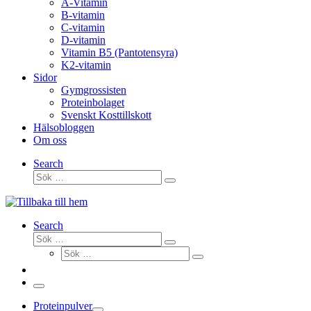
A-Vitamin
B-vitamin
C-vitamin
D-vitamin
Vitamin B5 (Pantotensyra)
K2-vitamin
Sidor
Gymgrossisten
Proteinbolaget
Svenskt Kosttillskott
Hälsobloggen
Om oss
Search
Sök
Sök
…
Search
Sök
Sök
Sök
…
Sök
…
Meny
Proteinpulver