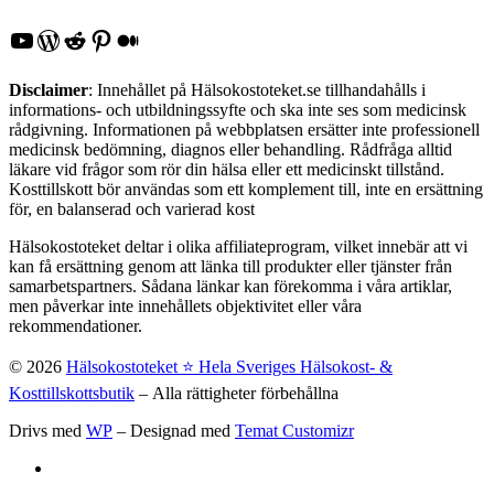
YouTube
WordPress
Reddit
Pinterest
Medium
Disclaimer
: Innehållet på Hälsokostoteket.se tillhandahålls i
informations- och utbildningssyfte och ska inte ses som medicinsk
rådgivning. Informationen på webbplatsen ersätter inte professionell
medicinsk bedömning, diagnos eller behandling. Rådfråga alltid
läkare vid frågor som rör din hälsa eller ett medicinskt tillstånd.
Kosttillskott bör användas som ett komplement till, inte en ersättning
för, en balanserad och varierad kost
Hälsokostoteket deltar i olika affiliateprogram, vilket innebär att vi
kan få ersättning genom att länka till produkter eller tjänster från
samarbetspartners. Sådana länkar kan förekomma i våra artiklar,
men påverkar inte innehållets objektivitet eller våra
rekommendationer.
© 2026
Hälsokostoteket ⭐️ Hela Sveriges Hälsokost- &
Kosttillskottsbutik
– Alla rättigheter förbehållna
Drivs med
WP
– Designad med
Temat Customizr