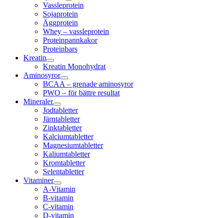
Vassleprotein
Sojaprotein
Äggprotein
Whey – vassleprotein
Proteinpannkakor
Proteinbars
Kreatin
Kreatin Monohydrat
Aminosyror
BCAA – grenade aminosyror
PWO – för bättre resultat
Mineraler
Jodtabletter
Järntabletter
Zinktabletter
Kalciumtabletter
Magnesiumtabletter
Kaliumtabletter
Kromtabletter
Selentabletter
Vitaminer
A-Vitamin
B-vitamin
C-vitamin
D-vitamin