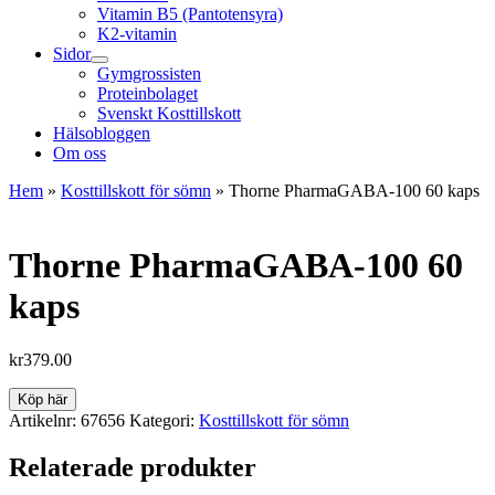
Vitamin B5 (Pantotensyra)
K2-vitamin
Sidor
Gymgrossisten
Proteinbolaget
Svenskt Kosttillskott
Hälsobloggen
Om oss
Hem
»
Kosttillskott för sömn
»
Thorne PharmaGABA-100 60 kaps
Thorne PharmaGABA-100 60
kaps
kr
379.00
Köp här
Artikelnr:
67656
Kategori:
Kosttillskott för sömn
Relaterade produkter