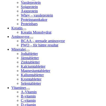
Vassleprotein
Sojaprotein
Äggprotein
Whey – vassleprotein
Proteinpannkakor
Proteinbars
Kreatin
Kreatin Monohydrat
Aminosyror
BCAA – grenade aminosyror
PWO – för bättre resultat
Mineraler
Jodtabletter
Järntabletter
Zinktabletter
Kalciumtabletter
Magnesiumtabletter
Kaliumtabletter
Kromtabletter
Selentabletter
Vitaminer
A-Vitamin
B-vitamin
C-vitamin
D-vitamin