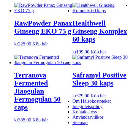
RawPowder Panax
Healthwell
Ginseng EKO 75 g
Ginseng Komplex
60 kaps
kr
225.00
Köp här
kr
199.00
Köp här
Terranova
Saframyl Positive
Fermented
Sleep 30 kaps
Jiaogulan
kr
379.00
Köp här
Fermogulan 50
Om Hälsokostoteket
caps
Integritetspolicy
Kontakta oss
Användarvillkor
kr
385.00
Köp här
Sitemap