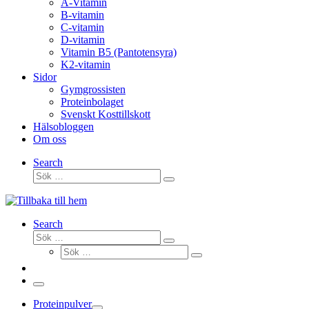
A-Vitamin
B-vitamin
C-vitamin
D-vitamin
Vitamin B5 (Pantotensyra)
K2-vitamin
Sidor
Gymgrossisten
Proteinbolaget
Svenskt Kosttillskott
Hälsobloggen
Om oss
Search
Sök
Sök
…
Search
Sök
Sök
Sök
…
Sök
…
Meny
Proteinpulver