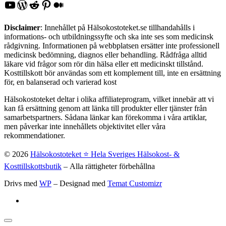
YouTube
WordPress
Reddit
Pinterest
Medium
Disclaimer
: Innehållet på Hälsokostoteket.se tillhandahålls i
informations- och utbildningssyfte och ska inte ses som medicinsk
rådgivning. Informationen på webbplatsen ersätter inte professionell
medicinsk bedömning, diagnos eller behandling. Rådfråga alltid
läkare vid frågor som rör din hälsa eller ett medicinskt tillstånd.
Kosttillskott bör användas som ett komplement till, inte en ersättning
för, en balanserad och varierad kost
Hälsokostoteket deltar i olika affiliateprogram, vilket innebär att vi
kan få ersättning genom att länka till produkter eller tjänster från
samarbetspartners. Sådana länkar kan förekomma i våra artiklar,
men påverkar inte innehållets objektivitet eller våra
rekommendationer.
© 2026
Hälsokostoteket ⭐️ Hela Sveriges Hälsokost- &
Kosttillskottsbutik
– Alla rättigheter förbehållna
Drivs med
WP
– Designad med
Temat Customizr