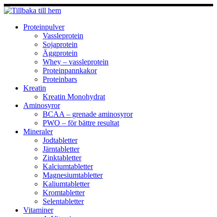
Hoppa
till
innehåll
Proteinpulver
Vassleprotein
Sojaprotein
Äggprotein
Whey – vassleprotein
Proteinpannkakor
Proteinbars
Kreatin
Kreatin Monohydrat
Aminosyror
BCAA – grenade aminosyror
PWO – för bättre resultat
Mineraler
Jodtabletter
Järntabletter
Zinktabletter
Kalciumtabletter
Magnesiumtabletter
Kaliumtabletter
Kromtabletter
Selentabletter
Vitaminer