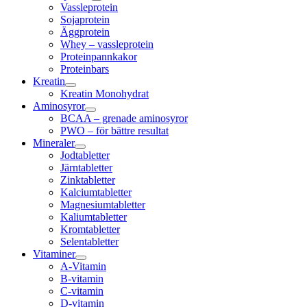
Vassleprotein
Sojaprotein
Äggprotein
Whey – vassleprotein
Proteinpannkakor
Proteinbars
Kreatin
Kreatin Monohydrat
Aminosyror
BCAA – grenade aminosyror
PWO – för bättre resultat
Mineraler
Jodtabletter
Järntabletter
Zinktabletter
Kalciumtabletter
Magnesiumtabletter
Kaliumtabletter
Kromtabletter
Selentabletter
Vitaminer
A-Vitamin
B-vitamin
C-vitamin
D-vitamin