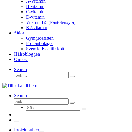
A-Vitamin
B-vitamin
C-vitamin
D-vitamin
Vitamin B5 (Pantotensyra)
K2-vitamin
Sidor
Gymgrossisten
Proteinbolaget
Svenskt Kosttillskott
Hälsobloggen
Om oss
Search
Sök
Sök
…
Search
Sök
Sök
Sök
…
Sök
…
Meny
Proteinpulver