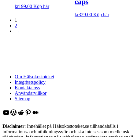
caps
kr
199.00
Köp här
kr
329.00
Köp här
1
2
→
Om Hälsokostoteket
Integritetspolicy
Kontakta oss
Användarvillkor
Sitemap
YouTube
WordPress
Reddit
Pinterest
Medium
Disclaimer
: Innehållet på Hälsokostoteket.se tillhandahålls i
informations- och utbildningssyfte och ska inte ses som medicinsk