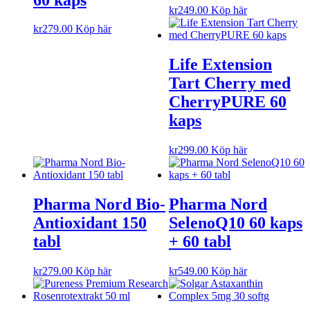
kr
249.00
Köp här
kr
279.00
Köp här
Life Extension
Tart Cherry med
CherryPURE 60
kaps
kr
299.00
Köp här
Pharma Nord Bio-
Pharma Nord
Antioxidant 150
SelenoQ10 60 kaps
tabl
+ 60 tabl
kr
279.00
Köp här
kr
549.00
Köp här