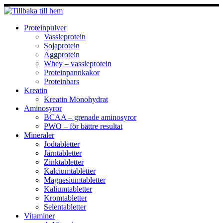
Hoppa
till
innehåll
Proteinpulver
Vassleprotein
Sojaprotein
Äggprotein
Whey – vassleprotein
Proteinpannkakor
Proteinbars
Kreatin
Kreatin Monohydrat
Aminosyror
BCAA – grenade aminosyror
PWO – för bättre resultat
Mineraler
Jodtabletter
Järntabletter
Zinktabletter
Kalciumtabletter
Magnesiumtabletter
Kaliumtabletter
Kromtabletter
Selentabletter
Vitaminer