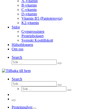
A-Vitamin
B-vitamin
C-vitamin
D-vitamin
Vitamin B5 (Pantotensyra)
K2-vitamin
Sidor
Gymgrossisten
Proteinbolaget
Svenskt Kosttillskott
Hälsobloggen
Om oss
Search
Sök
Sök
…
Search
Sök
Sök
Sök
…
Sök
…
Meny
Proteinpulver