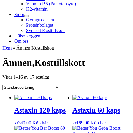
Vitamin B5 (Pantotensyra)
K2-vitamin
Sidor
Gymgrossisten
Proteinbolaget
Svenskt Kosttillskott
Hälsobloggen
Om oss
Hem
»
Ämnen,Kosttillskott
Ämnen,Kosttillskott
Visar 1–16 av 17 resultat
Astaxin 120 kaps
Astaxin 60 kaps
kr
349.00
Köp här
kr
189.00
Köp här