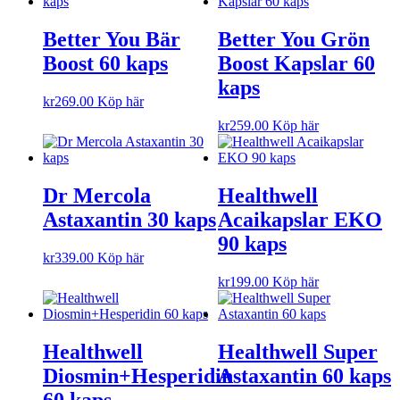
Better You Bär
Better You Grön
Boost 60 kaps
Boost Kapslar 60
kaps
kr
269.00
Köp här
kr
259.00
Köp här
Dr Mercola
Healthwell
Astaxantin 30 kaps
Acaikapslar EKO
90 kaps
kr
339.00
Köp här
kr
199.00
Köp här
Healthwell
Healthwell Super
Diosmin+Hesperidin
Astaxantin 60 kaps
60 kaps