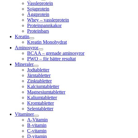
Vassleprotein
Sojaprotein
Äggprotein
Whey – vassleprotein
Proteinpannkakor
Proteinbars
Kreatin
Kreatin Monohydrat
Aminosyror
BCAA – grenade aminosyror
PWO – för bättre resultat
Mineraler
Jodtabletter
Järntabletter
Zinktabletter
Kalciumtabletter
Magnesiumtabletter
Kaliumtabletter
Kromtabletter
Selentabletter
Vitaminer
A-Vitamin
B-vitamin
C-vitamin
D-vitamin