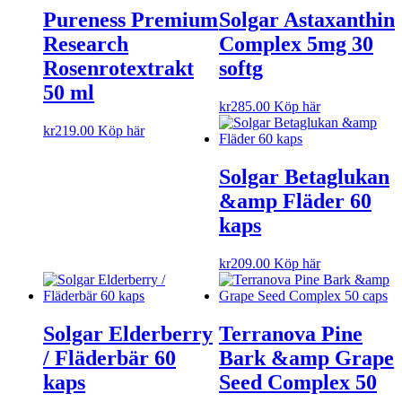
Pureness Premium
Solgar Astaxanthin
Research
Complex 5mg 30
Rosenrotextrakt
softg
50 ml
kr
285.00
Köp här
kr
219.00
Köp här
Solgar Betaglukan
&amp Fläder 60
kaps
kr
209.00
Köp här
Solgar Elderberry
Terranova Pine
/ Fläderbär 60
Bark &amp Grape
kaps
Seed Complex 50