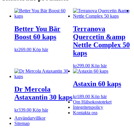
Better You Bär
Terranova
Boost 60 kaps
Quercetin &amp
Nettle Complex 50
kr
269.00
Köp här
kaps
kr
299.00
Köp här
Astaxin 60 kaps
Dr Mercola
Astaxantin 30 kaps
kr
189.00
Köp här
Om Hälsokostoteket
Integritetspolicy
kr
339.00
Köp här
Kontakta oss
Användarvillkor
Sitemap