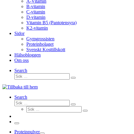
A-Vitamin
B-vitamin
C-vitamin
D-vitamin
Vitamin B5 (Pantotensyra)
K2-vitamin
Sidor
Gymgrossisten
Proteinbolaget
Svenskt Kosttillskott
Hälsobloggen
Om oss
Search
Sök
Sök
…
Search
Sök
Sök
Sök
…
Sök
…
Meny
Proteinpulver