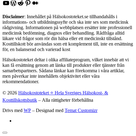
YouTube
WordPress
Reddit
Pinterest
Medium
Disclaimer
: Innehållet på Hälsokostoteket.se tillhandahålls i
informations- och utbildningssyfte och ska inte ses som medicinsk
rådgivning. Informationen på webbplatsen ersätter inte professionell
medicinsk bedömning, diagnos eller behandling. Rådfråga alltid
läkare vid frågor som rör din hälsa eller ett medicinskt tillstånd.
Kosttillskott bör användas som ett komplement till, inte en ersättning
för, en balanserad och varierad kost
Hälsokostoteket deltar i olika affiliateprogram, vilket innebär att vi
kan få ersättning genom att länka till produkter eller tjänster från
samarbetspartners. Sådana länkar kan förekomma i våra artiklar,
men påverkar inte innehållets objektivitet eller våra
rekommendationer.
© 2026
Hälsokostoteket ⭐️ Hela Sveriges Hälsokost- &
Kosttillskottsbutik
– Alla rättigheter förbehållna
Drivs med
WP
– Designad med
Temat Customizr