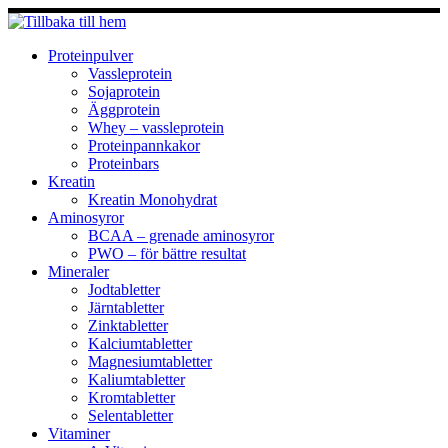
Hoppa
till
innehåll
Proteinpulver
Vassleprotein
Sojaprotein
Äggprotein
Whey – vassleprotein
Proteinpannkakor
Proteinbars
Kreatin
Kreatin Monohydrat
Aminosyror
BCAA – grenade aminosyror
PWO – för bättre resultat
Mineraler
Jodtabletter
Järntabletter
Zinktabletter
Kalciumtabletter
Magnesiumtabletter
Kaliumtabletter
Kromtabletter
Selentabletter
Vitaminer