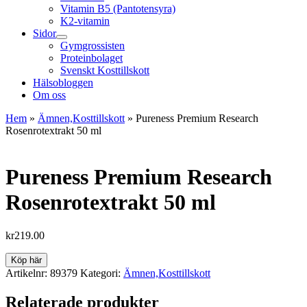
Vitamin B5 (Pantotensyra)
K2-vitamin
Sidor
Gymgrossisten
Proteinbolaget
Svenskt Kosttillskott
Hälsobloggen
Om oss
Hem
»
Ämnen,Kosttillskott
»
Pureness Premium Research
Rosenrotextrakt 50 ml
Pureness Premium Research
Rosenrotextrakt 50 ml
kr
219.00
Köp här
Artikelnr:
89379
Kategori:
Ämnen,Kosttillskott
Relaterade produkter