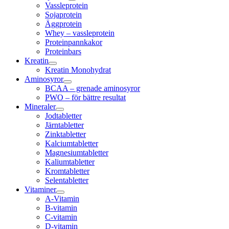
Vassleprotein
Sojaprotein
Äggprotein
Whey – vassleprotein
Proteinpannkakor
Proteinbars
Kreatin
Kreatin Monohydrat
Aminosyror
BCAA – grenade aminosyror
PWO – för bättre resultat
Mineraler
Jodtabletter
Järntabletter
Zinktabletter
Kalciumtabletter
Magnesiumtabletter
Kaliumtabletter
Kromtabletter
Selentabletter
Vitaminer
A-Vitamin
B-vitamin
C-vitamin
D-vitamin