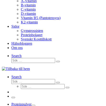
A-Vitamin
B-vitamin
C-vitamin
D-vitamin
Vitamin B5 (Pantotensyra)
K2-vitamin
Sidor
Gymgrossisten
Proteinbolaget
Svenskt Kosttillskott
Hälsobloggen
Om oss
Search
Sök
Sök
…
Search
Sök
Sök
Sök
…
Sök
…
Meny
Proteinpulver