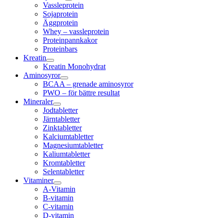
Vassleprotein
Sojaprotein
Äggprotein
Whey – vassleprotein
Proteinpannkakor
Proteinbars
Kreatin
Kreatin Monohydrat
Aminosyror
BCAA – grenade aminosyror
PWO – för bättre resultat
Mineraler
Jodtabletter
Järntabletter
Zinktabletter
Kalciumtabletter
Magnesiumtabletter
Kaliumtabletter
Kromtabletter
Selentabletter
Vitaminer
A-Vitamin
B-vitamin
C-vitamin
D-vitamin