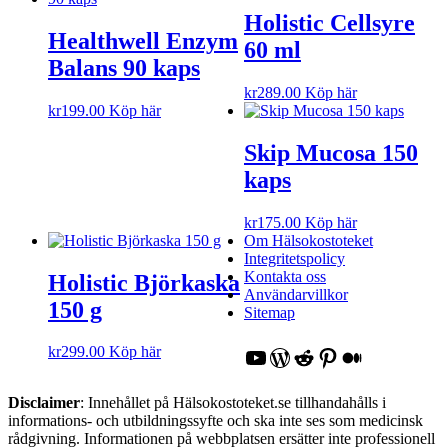
Holistic Cellsyre
Healthwell Enzym
60 ml
Balans 90 kaps
kr
289.00
Köp här
kr
199.00
Köp här
Skip Mucosa 150
kaps
kr
175.00
Köp här
Om Hälsokostoteket
Integritetspolicy
Kontakta oss
Holistic Björkaska
Användarvillkor
150 g
Sitemap
YouTube
WordPress
Reddit
Pinterest
Medium
kr
299.00
Köp här
Disclaimer
: Innehållet på Hälsokostoteket.se tillhandahålls i
informations- och utbildningssyfte och ska inte ses som medicinsk
rådgivning. Informationen på webbplatsen ersätter inte professionell