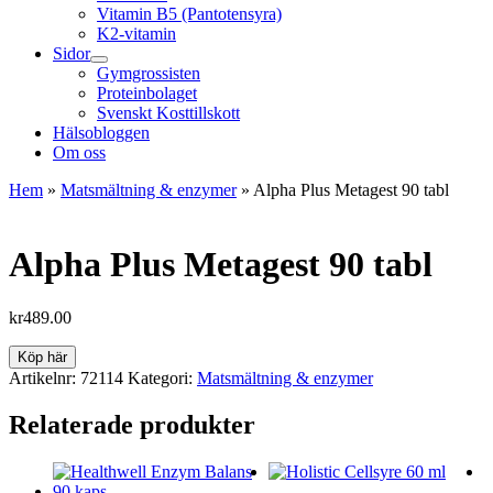
Vitamin B5 (Pantotensyra)
K2-vitamin
Sidor
Gymgrossisten
Proteinbolaget
Svenskt Kosttillskott
Hälsobloggen
Om oss
Hem
»
Matsmältning & enzymer
»
Alpha Plus Metagest 90 tabl
Alpha Plus Metagest 90 tabl
kr
489.00
Köp här
Artikelnr:
72114
Kategori:
Matsmältning & enzymer
Relaterade produkter