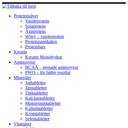
Hoppa
till
innehåll
Proteinpulver
Vassleprotein
Sojaprotein
Äggprotein
Whey – vassleprotein
Proteinpannkakor
Proteinbars
Kreatin
Kreatin Monohydrat
Aminosyror
BCAA – grenade aminosyror
PWO – för bättre resultat
Mineraler
Jodtabletter
Järntabletter
Zinktabletter
Kalciumtabletter
Magnesiumtabletter
Kaliumtabletter
Kromtabletter
Selentabletter
Vitaminer