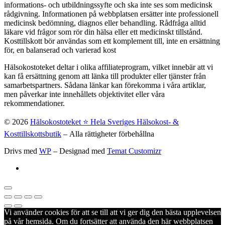
informations- och utbildningssyfte och ska inte ses som medicinsk
rådgivning. Informationen på webbplatsen ersätter inte professionell
medicinsk bedömning, diagnos eller behandling. Rådfråga alltid
läkare vid frågor som rör din hälsa eller ett medicinskt tillstånd.
Kosttillskott bör användas som ett komplement till, inte en ersättning
för, en balanserad och varierad kost
Hälsokostoteket deltar i olika affiliateprogram, vilket innebär att vi
kan få ersättning genom att länka till produkter eller tjänster från
samarbetspartners. Sådana länkar kan förekomma i våra artiklar,
men påverkar inte innehållets objektivitet eller våra
rekommendationer.
© 2026
Hälsokostoteket ⭐️ Hela Sveriges Hälsokost- &
Kosttillskottsbutik
– Alla rättigheter förbehållna
Drivs med
WP
– Designad med
Temat Customizr
Vi använder cookies för att se till att vi ger dig den bästa upplevelsen
på vår hemsida. Om du fortsätter att använda den här webbplatsen