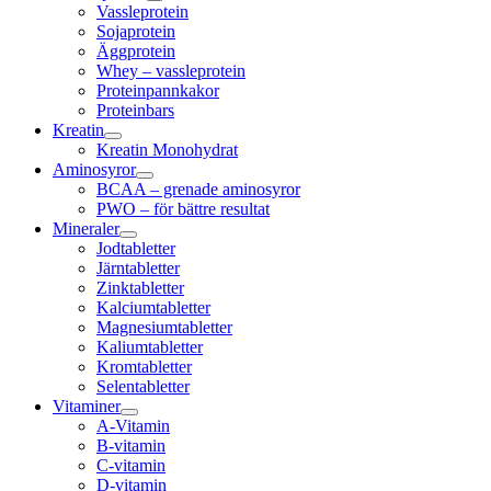
Vassleprotein
Sojaprotein
Äggprotein
Whey – vassleprotein
Proteinpannkakor
Proteinbars
Kreatin
Kreatin Monohydrat
Aminosyror
BCAA – grenade aminosyror
PWO – för bättre resultat
Mineraler
Jodtabletter
Järntabletter
Zinktabletter
Kalciumtabletter
Magnesiumtabletter
Kaliumtabletter
Kromtabletter
Selentabletter
Vitaminer
A-Vitamin
B-vitamin
C-vitamin
D-vitamin