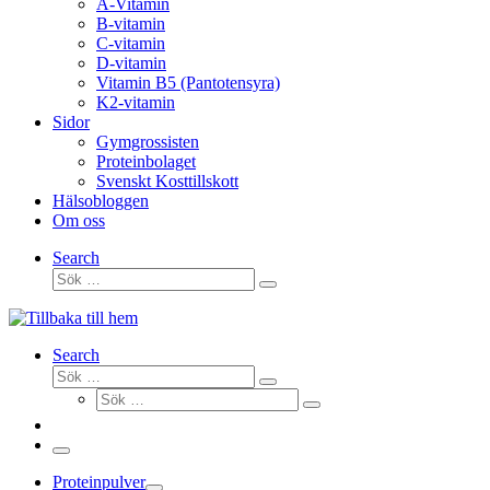
A-Vitamin
B-vitamin
C-vitamin
D-vitamin
Vitamin B5 (Pantotensyra)
K2-vitamin
Sidor
Gymgrossisten
Proteinbolaget
Svenskt Kosttillskott
Hälsobloggen
Om oss
Search
Sök
Sök
…
Search
Sök
Sök
Sök
…
Sök
…
Meny
Proteinpulver