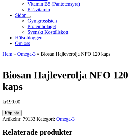
Vitamin B5 (Pantotensyra)
K2-vitamin
Sidor
Gymgrossisten
Proteinbolaget
Svenskt Kosttillskott
Hälsobloggen
Om oss
Hem
»
Omega-3
»
Biosan Hajleverolja NFO 120 kaps
Biosan Hajleverolja NFO 120
kaps
kr
199.00
Köp här
Artikelnr:
79133
Kategori:
Omega-3
Relaterade produkter