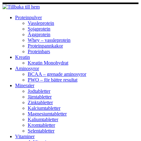
Hoppa
till
innehåll
Proteinpulver
Vassleprotein
Sojaprotein
Äggprotein
Whey – vassleprotein
Proteinpannkakor
Proteinbars
Kreatin
Kreatin Monohydrat
Aminosyror
BCAA – grenade aminosyror
PWO – för bättre resultat
Mineraler
Jodtabletter
Järntabletter
Zinktabletter
Kalciumtabletter
Magnesiumtabletter
Kaliumtabletter
Kromtabletter
Selentabletter
Vitaminer