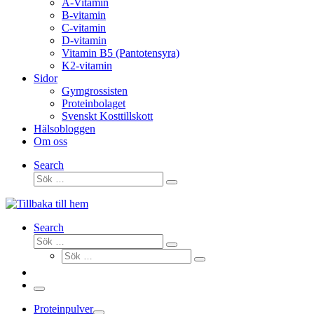
A-Vitamin
B-vitamin
C-vitamin
D-vitamin
Vitamin B5 (Pantotensyra)
K2-vitamin
Sidor
Gymgrossisten
Proteinbolaget
Svenskt Kosttillskott
Hälsobloggen
Om oss
Search
Sök
Sök
…
Search
Sök
Sök
Sök
…
Sök
…
Meny
Proteinpulver