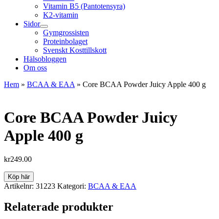
Vitamin B5 (Pantotensyra)
K2-vitamin
Sidor
Gymgrossisten
Proteinbolaget
Svenskt Kosttillskott
Hälsobloggen
Om oss
Hem
»
BCAA & EAA
»
Core BCAA Powder Juicy Apple 400 g
Core BCAA Powder Juicy
Apple 400 g
kr
249.00
Köp här
Artikelnr:
31223
Kategori:
BCAA & EAA
Relaterade produkter