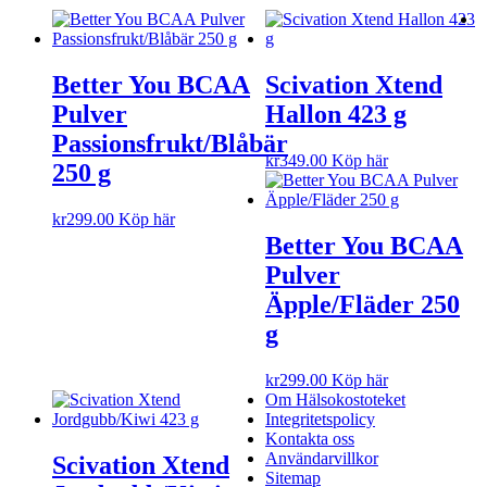
Better You BCAA
Scivation Xtend
Pulver
Hallon 423 g
Passionsfrukt/Blåbär
kr
349.00
Köp här
250 g
kr
299.00
Köp här
Better You BCAA
Pulver
Äpple/Fläder 250
g
kr
299.00
Köp här
Om Hälsokostoteket
Integritetspolicy
Kontakta oss
Användarvillkor
Scivation Xtend
Sitemap