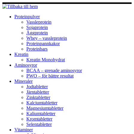
Hoppa
till
innehåll
Proteinpulver
Vassleprotein
Sojaprotein
Äggprotein
Whey – vassleprotein
Proteinpannkakor
Proteinbars
Kreatin
Kreatin Monohydrat
Aminosyror
BCAA – grenade aminosyror
PWO – för bättre resultat
Mineraler
Jodtabletter
Järntabletter
Zinktabletter
Kalciumtabletter
Magnesiumtabletter
Kaliumtabletter
Kromtabletter
Selentabletter
Vitaminer