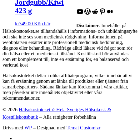
Jordgubb/Kiwi
423 g
YouTube
WordPress
Reddit
Pinterest
Medium
kr
349.00
Köp här
Disclaimer
: Innehållet på
Hälsokostoteket.se tillhandahålls i informations- och utbildningssyfte
och ska inte ses som medicinsk rådgivning. Informationen på
webbplatsen ersätter inte professionell medicinsk bedömning,
diagnos eller behandling. Rådfråga alltid läkare vid frågor som rör
din hälsa eller ett medicinskt tillstånd. Kosttillskott bör användas
som ett komplement till, inte en ersättning för, en balanserad och
varierad kost
Hälsokostoteket deltar i olika affiliateprogram, vilket innebär att vi
kan få ersättning genom att länka till produkter eller tjänster från
samarbetspartners. Sådana länkar kan förekomma i våra artiklar,
men påverkar inte innehållets objektivitet eller våra
rekommendationer.
© 2026
Hälsokostoteket ⭐️ Hela Sveriges Hälsokost- &
Kosttillskottsbutik
– Alla rättigheter förbehållna
Drivs med
WP
– Designad med
Temat Customizr