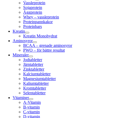
Vassleprotein
Sojaprotein
Äggprotein
Whey – vassleprotein
Proteinpannkakor
Proteinbars
Kreatin
Kreatin Monohydrat
Aminosyror
BCAA – grenade aminosyror
PWO – för bättre resultat
Mineraler
Jodtabletter
Järntabletter
Zinktabletter
Kalciumtabletter
Magnesiumtabletter
Kaliumtabletter
Kromtabletter
Selentabletter
Vitaminer
A-Vitamin
B-vitamin
C-vitamin
D-vitamin