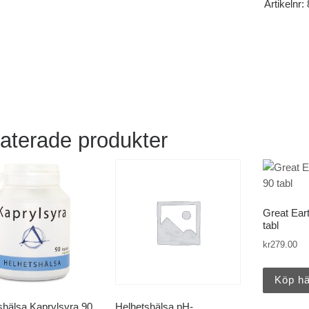
Artikelnr:
aterade produkter
Great Ear
tabl
kr
279.00
Köp hä
shälsa Kaprylsyra 90
Helhetshälsa pH-