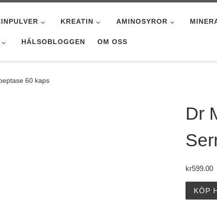
INPULVER
KREATIN
AMINOSYROR
MINER
HÄLSOBLOGGEN
OM OSS
peptase 60 kaps
Dr 
Ser
kr
599.00
KÖP 