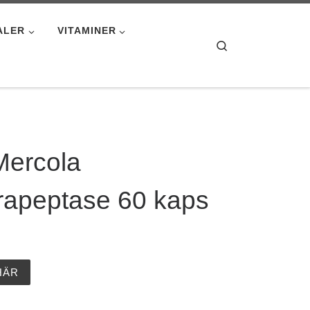
ALER
VITAMINER
Search
Mercola
rapeptase 60 kaps
HÄR