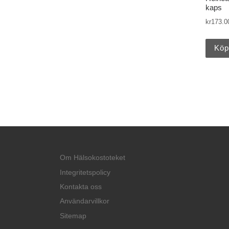
kaps
kr
173.0
Köp
Om Hälsokostoteket
Integritetspolicy
Kontakta oss
Användarvillkor
Sitemap