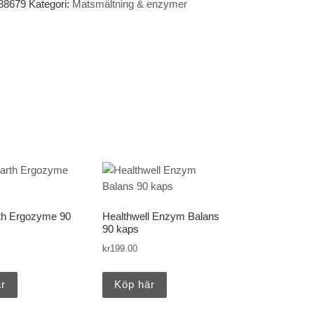
88679
Kategori:
Matsmältning & enzymer
th Ergozyme 90
Healthwell Enzym Balans
90 kaps
kr
199.00
r
Köp här