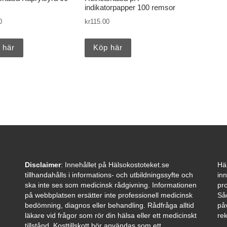
indikatorpapper 100 remsor
0
kr
115.00
 här
Köp här
Disclaimer
: Innehållet på Hälsokostoteket.se
Häl
tillhandahålls i informations- och utbildningssyfte och
inn
ska inte ses som medicinsk rådgivning. Informationen
pro
på webbplatsen ersätter inte professionell medicinsk
Så
bedömning, diagnos eller behandling. Rådfråga alltid
påv
läkare vid frågor som rör din hälsa eller ett medicinskt
re
tillstånd. Kosttillskott bör användas som ett