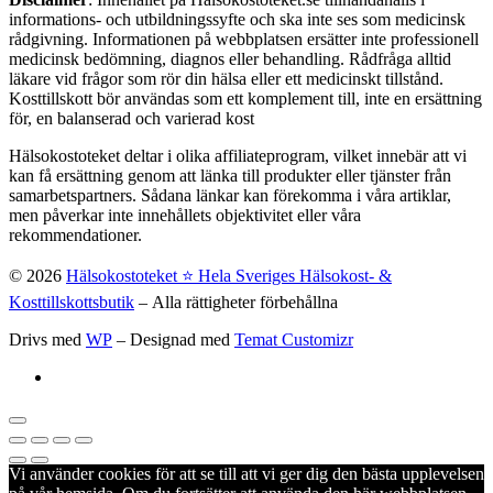
informations- och utbildningssyfte och ska inte ses som medicinsk
rådgivning. Informationen på webbplatsen ersätter inte professionell
medicinsk bedömning, diagnos eller behandling. Rådfråga alltid
läkare vid frågor som rör din hälsa eller ett medicinskt tillstånd.
Kosttillskott bör användas som ett komplement till, inte en ersättning
för, en balanserad och varierad kost
Hälsokostoteket deltar i olika affiliateprogram, vilket innebär att vi
kan få ersättning genom att länka till produkter eller tjänster från
samarbetspartners. Sådana länkar kan förekomma i våra artiklar,
men påverkar inte innehållets objektivitet eller våra
rekommendationer.
© 2026
Hälsokostoteket ⭐️ Hela Sveriges Hälsokost- &
Kosttillskottsbutik
– Alla rättigheter förbehållna
Drivs med
WP
– Designad med
Temat Customizr
Vi använder cookies för att se till att vi ger dig den bästa upplevelsen