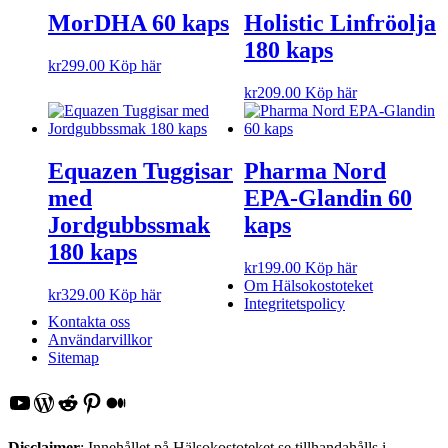
MorDHA 60 kaps
Holistic Linfröolja
180 kaps
kr
299.00
Köp här
kr
209.00
Köp här
Equazen Tuggisar
Pharma Nord
med
EPA-Glandin 60
Jordgubbssmak
kaps
180 kaps
kr
199.00
Köp här
Om Hälsokostoteket
kr
329.00
Köp här
Integritetspolicy
Kontakta oss
Användarvillkor
Sitemap
YouTube
WordPress
Reddit
Pinterest
Medium
Disclaimer
: Innehållet på Hälsokostoteket.se tillhandahålls i