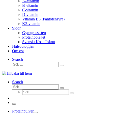
A-Vitamin
B-vitamin
C-vitamin
D-vitamin
Vitamin B5 (Pantotensyra)
K2-vitamin
Sidor
Gymgrossisten
Proteinbolaget
Svenskt Kosttillskott
Hälsobloggen
Om oss
Search
Sök
Sök
…
Search
Sök
Sök
Sök
…
Sök
…
Meny
Proteinpulver