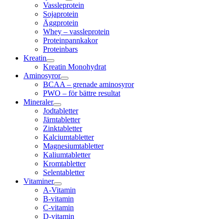
Vassleprotein
Sojaprotein
Äggprotein
Whey – vassleprotein
Proteinpannkakor
Proteinbars
Kreatin
Kreatin Monohydrat
Aminosyror
BCAA – grenade aminosyror
PWO – för bättre resultat
Mineraler
Jodtabletter
Järntabletter
Zinktabletter
Kalciumtabletter
Magnesiumtabletter
Kaliumtabletter
Kromtabletter
Selentabletter
Vitaminer
A-Vitamin
B-vitamin
C-vitamin
D-vitamin