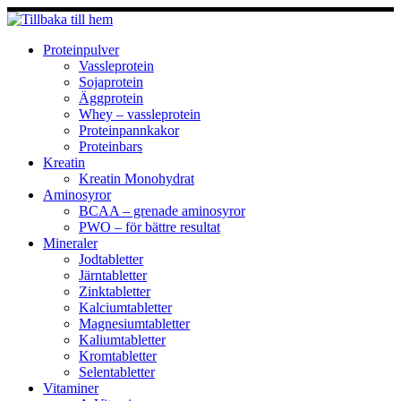
Hoppa
till
innehåll
Proteinpulver
Vassleprotein
Sojaprotein
Äggprotein
Whey – vassleprotein
Proteinpannkakor
Proteinbars
Kreatin
Kreatin Monohydrat
Aminosyror
BCAA – grenade aminosyror
PWO – för bättre resultat
Mineraler
Jodtabletter
Järntabletter
Zinktabletter
Kalciumtabletter
Magnesiumtabletter
Kaliumtabletter
Kromtabletter
Selentabletter
Vitaminer