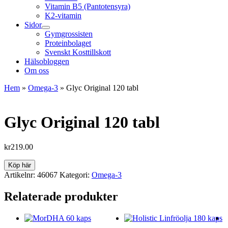
Vitamin B5 (Pantotensyra)
K2-vitamin
Sidor
Gymgrossisten
Proteinbolaget
Svenskt Kosttillskott
Hälsobloggen
Om oss
Hem
»
Omega-3
»
Glyc Original 120 tabl
Glyc Original 120 tabl
kr
219.00
Köp här
Artikelnr:
46067
Kategori:
Omega-3
Relaterade produkter