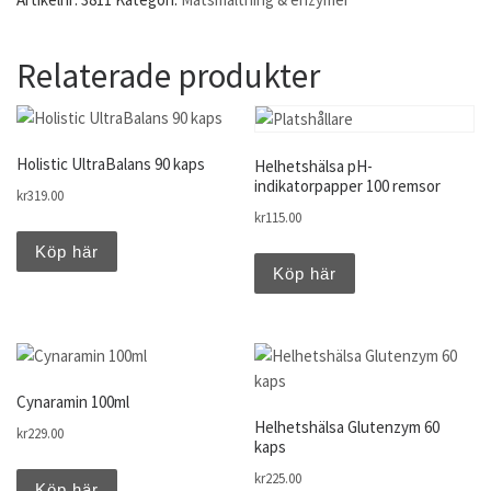
Relaterade produkter
Holistic UltraBalans 90 kaps
Helhetshälsa pH-
indikatorpapper 100 remsor
kr
319.00
kr
115.00
Köp här
Köp här
Cynaramin 100ml
Helhetshälsa Glutenzym 60
kr
229.00
kaps
kr
225.00
Köp här