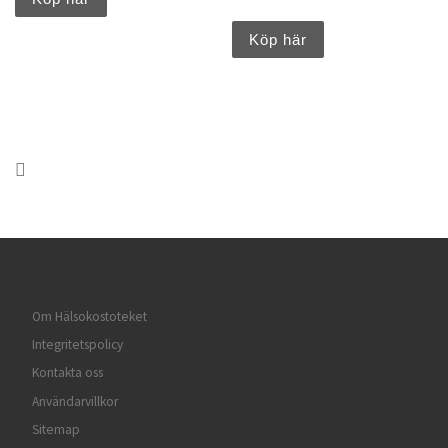
Köp här
Om Hälsokostoteket
Integritetspolicy
Kontakta oss
Användarvillkor
Sitemap