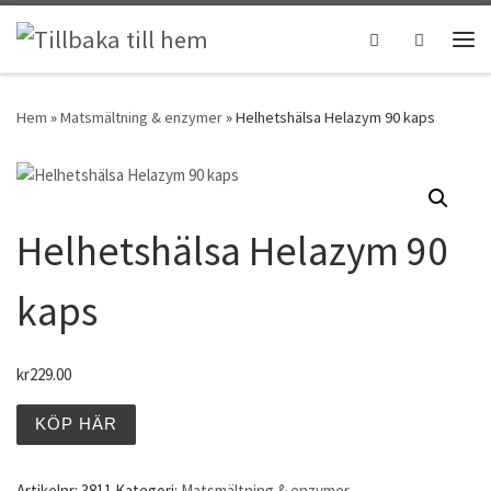
Hoppa till innehåll
Search
Men
Hem
»
Matsmältning & enzymer
»
Helhetshälsa Helazym 90 kaps
Helhetshälsa Helazym 90
kaps
kr
229.00
KÖP HÄR
Artikelnr:
3811
Kategori:
Matsmältning & enzymer