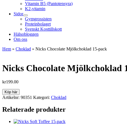
Vitamin B5 (Pantotensyra)
K2-vitamin
Sidor
Gymgrossisten
Proteinbolaget
Svenskt Kosttillskott
Hälsobloggen
Om oss
Hem
»
Choklad
»
Nicks Chocolate Mjölkchoklad 15-pack
Nicks Chocolate Mjölkchoklad 
kr
199.00
Köp här
Artikelnr:
90351
Kategori:
Choklad
Relaterade produkter