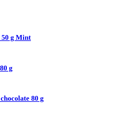
50 g Mint
80 g
chocolate 80 g