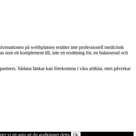
Informationen på webbplatsen ersätter inte professionell medicinsk
as som ett komplement till, inte en ersättning för, en balanserad och
betspartners. Sådana länkar kan förekomma i våra artiklar, men påverkar
er vi att anta att du godkänner detta.
Ok