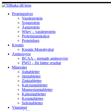
Hoppa
till
innehåll
Proteinpulver
Vassleprotein
Sojaprotein
Äggprotein
Whey – vassleprotein
Proteinpannkakor
Proteinbars
Kreatin
Kreatin Monohydrat
Aminosyror
BCAA – grenade aminosyror
PWO – för bättre resultat
Mineraler
Jodtabletter
Järntabletter
Zinktabletter
Kalciumtabletter
Magnesiumtabletter
Kaliumtabletter
Kromtabletter
Selentabletter
Vitaminer