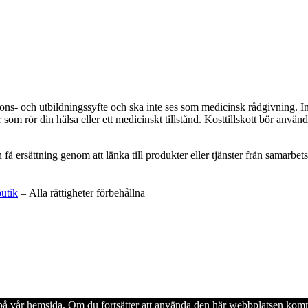
ations- och utbildningssyfte och ska inte ses som medicinsk rådgivning. 
som rör din hälsa eller ett medicinskt tillstånd. Kosttillskott bör använd
an få ersättning genom att länka till produkter eller tjänster från samar
butik
– Alla rättigheter förbehållna
en på vår hemsida. Om du fortsätter att använda den här webbplatsen komm