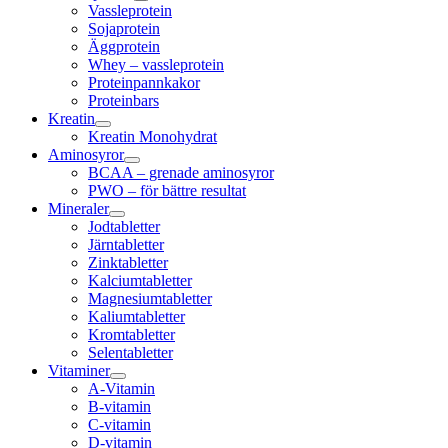
Vassleprotein
Sojaprotein
Äggprotein
Whey – vassleprotein
Proteinpannkakor
Proteinbars
Kreatin
Kreatin Monohydrat
Aminosyror
BCAA – grenade aminosyror
PWO – för bättre resultat
Mineraler
Jodtabletter
Järntabletter
Zinktabletter
Kalciumtabletter
Magnesiumtabletter
Kaliumtabletter
Kromtabletter
Selentabletter
Vitaminer
A-Vitamin
B-vitamin
C-vitamin
D-vitamin