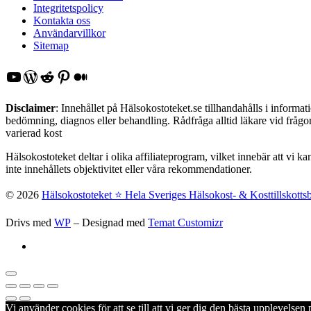
Integritetspolicy
Kontakta oss
Användarvillkor
Sitemap
YouTube
WordPress
Reddit
Pinterest
Medium
Disclaimer
: Innehållet på Hälsokostoteket.se tillhandahålls i inform
bedömning, diagnos eller behandling. Rådfråga alltid läkare vid frågor 
varierad kost
Hälsokostoteket deltar i olika affiliateprogram, vilket innebär att vi k
inte innehållets objektivitet eller våra rekommendationer.
© 2026
Hälsokostoteket ⭐️ Hela Sveriges Hälsokost- & Kosttillskotts
Drivs med
WP
– Designad med
Temat Customizr
Vi använder cookies för att se till att vi ger dig den bästa upplevels