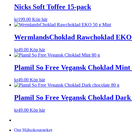
Nicks Soft Toffee 15-pack
kr
199.00
Köp här
WermlandsChoklad Rawchoklad EKO 
kr
49.00
Köp här
Plamil So Free Vegansk Choklad Mint 
kr
49.00
Köp här
Plamil So Free Vegansk Choklad Dark 
kr
49.00
Köp här
Om Hälsokostoteket