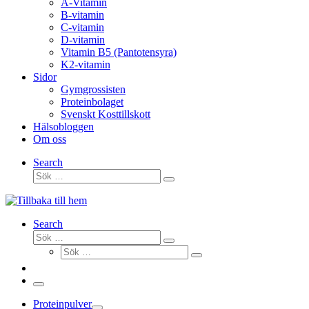
A-Vitamin
B-vitamin
C-vitamin
D-vitamin
Vitamin B5 (Pantotensyra)
K2-vitamin
Sidor
Gymgrossisten
Proteinbolaget
Svenskt Kosttillskott
Hälsobloggen
Om oss
Search
Sök
Sök
…
Search
Sök
Sök
Sök
…
Sök
…
Meny
Proteinpulver