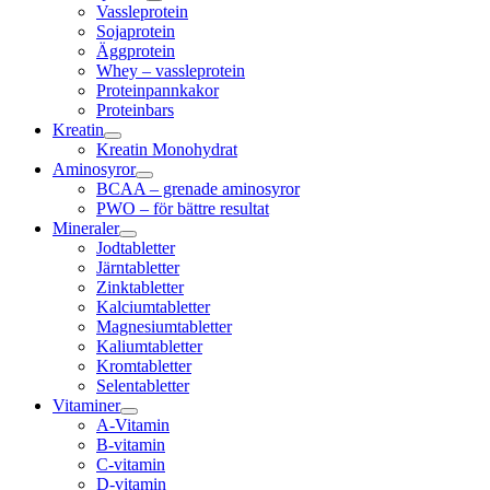
Vassleprotein
Sojaprotein
Äggprotein
Whey – vassleprotein
Proteinpannkakor
Proteinbars
Kreatin
Kreatin Monohydrat
Aminosyror
BCAA – grenade aminosyror
PWO – för bättre resultat
Mineraler
Jodtabletter
Järntabletter
Zinktabletter
Kalciumtabletter
Magnesiumtabletter
Kaliumtabletter
Kromtabletter
Selentabletter
Vitaminer
A-Vitamin
B-vitamin
C-vitamin
D-vitamin