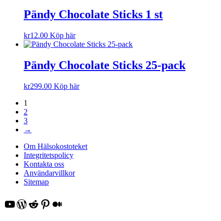
Pändy Chocolate Sticks 1 st
kr
12.00
Köp här
Pändy Chocolate Sticks 25-pack
kr
299.00
Köp här
1
2
3
→
Om Hälsokostoteket
Integritetspolicy
Kontakta oss
Användarvillkor
Sitemap
YouTube
WordPress
Reddit
Pinterest
Medium