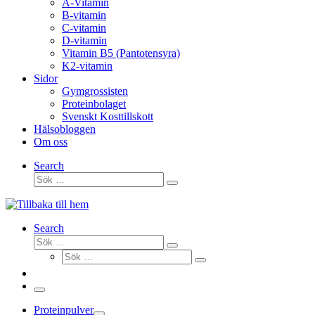
A-Vitamin
B-vitamin
C-vitamin
D-vitamin
Vitamin B5 (Pantotensyra)
K2-vitamin
Sidor
Gymgrossisten
Proteinbolaget
Svenskt Kosttillskott
Hälsobloggen
Om oss
Search
Sök
Sök
…
Search
Sök
Sök
Sök
…
Sök
…
Meny
Proteinpulver