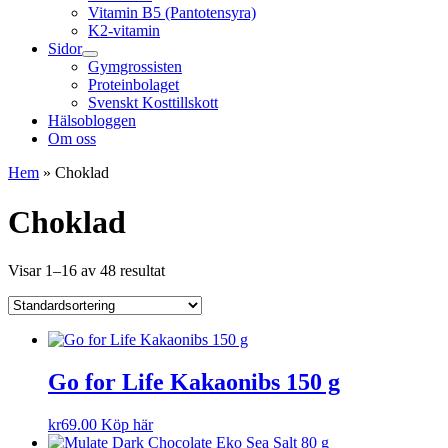
Vitamin B5 (Pantotensyra)
K2-vitamin
Sidor
Gymgrossisten
Proteinbolaget
Svenskt Kosttillskott
Hälsobloggen
Om oss
Hem
»
Choklad
Choklad
Visar 1–16 av 48 resultat
Go for Life Kakaonibs 150 g
kr
69.00
Köp här