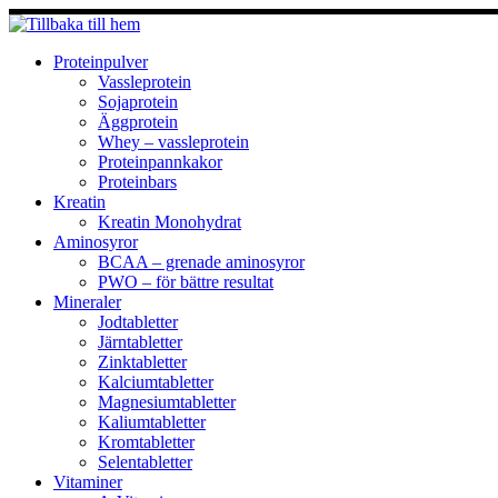
Hoppa
till
innehåll
Proteinpulver
Vassleprotein
Sojaprotein
Äggprotein
Whey – vassleprotein
Proteinpannkakor
Proteinbars
Kreatin
Kreatin Monohydrat
Aminosyror
BCAA – grenade aminosyror
PWO – för bättre resultat
Mineraler
Jodtabletter
Järntabletter
Zinktabletter
Kalciumtabletter
Magnesiumtabletter
Kaliumtabletter
Kromtabletter
Selentabletter
Vitaminer