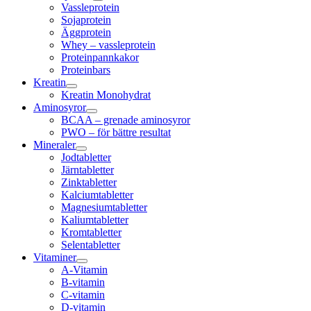
Vassleprotein
Sojaprotein
Äggprotein
Whey – vassleprotein
Proteinpannkakor
Proteinbars
Kreatin
Kreatin Monohydrat
Aminosyror
BCAA – grenade aminosyror
PWO – för bättre resultat
Mineraler
Jodtabletter
Järntabletter
Zinktabletter
Kalciumtabletter
Magnesiumtabletter
Kaliumtabletter
Kromtabletter
Selentabletter
Vitaminer
A-Vitamin
B-vitamin
C-vitamin
D-vitamin