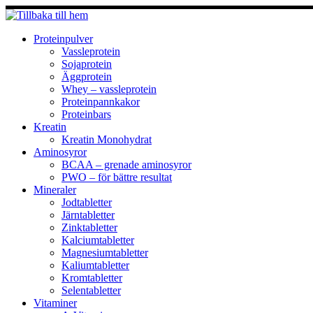
Hoppa
till
innehåll
Proteinpulver
Vassleprotein
Sojaprotein
Äggprotein
Whey – vassleprotein
Proteinpannkakor
Proteinbars
Kreatin
Kreatin Monohydrat
Aminosyror
BCAA – grenade aminosyror
PWO – för bättre resultat
Mineraler
Jodtabletter
Järntabletter
Zinktabletter
Kalciumtabletter
Magnesiumtabletter
Kaliumtabletter
Kromtabletter
Selentabletter
Vitaminer