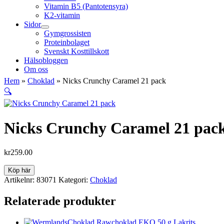
Vitamin B5 (Pantotensyra)
K2-vitamin
Sidor
Gymgrossisten
Proteinbolaget
Svenskt Kosttillskott
Hälsobloggen
Om oss
Hem
»
Choklad
»
Nicks Crunchy Caramel 21 pack
🔍
Nicks Crunchy Caramel 21 pac
kr
259.00
Köp här
Artikelnr:
83071
Kategori:
Choklad
Relaterade produkter