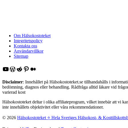
Om Hälsokostoteket
Integritetspolicy
Kontakta oss
Användarvillkor
Sitemap
YouTube
WordPress
Reddit
Pinterest
Medium
Disclaimer
: Innehållet på Hälsokostoteket.se tillhandahålls i inform
bedömning, diagnos eller behandling. Rådfråga alltid läkare vid frågor 
varierad kost
Hälsokostoteket deltar i olika affiliateprogram, vilket innebär att vi k
inte innehållets objektivitet eller våra rekommendationer.
© 2026
Hälsokostoteket ⭐️ Hela Sveriges Hälsokost- & Kosttillskotts