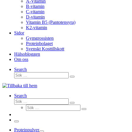
A-Vitamin
B-vitamin
C-vitamin
D-vitamin
Vitamin B5 (Pantotensyra)
K2-vitamin
Sidor
Gymgrossisten
Proteinbolaget
Svenskt Kosttillskott
Hälsobloggen
Om oss
Search
Sök
Sök
…
Search
Sök
Sök
Sök
…
Sök
…
Meny
Proteinpulver