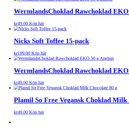
WermlandsChoklad Rawchoklad EKO 5
kr
49.00
Köp här
Nicks Soft Toffee 15-pack
kr
199.00
Köp här
WermlandsChoklad Rawchoklad EKO 5
kr
49.00
Köp här
Plamil So Free Vegansk Choklad Milk 
kr
49.00
Köp här