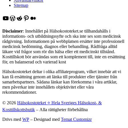
Användarvillkor
Sitemap
YouTube
WordPress
Reddit
Pinterest
Medium
Disclaimer
: Innehållet på Hälsokostoteket.se tillhandahålls i
informations- och utbildningssyfte och ska inte ses som medicinsk
rådgivning. Informationen på webbplatsen ersätter inte professionell
medicinsk bedömning, diagnos eller behandling. Rådfråga alltid
läkare vid frågor som rör din hälsa eller ett medicinskt tillstånd.
Kosttillskott bör användas som ett komplement till, inte en ersättning
för, en balanserad och varierad kost
Hälsokostoteket deltar i olika affiliateprogram, vilket innebär att vi
kan få ersättning genom att länka till produkter eller tjänster från
samarbetspartners. Sådana länkar kan förekomma i våra artiklar,
men påverkar inte innehållets objektivitet eller våra
rekommendationer.
© 2026
Hälsokostoteket ⭐️ Hela Sveriges Hälsokost- &
Kosttillskottsbutik
– Alla rättigheter förbehållna
Drivs med
WP
– Designad med
Temat Customizr