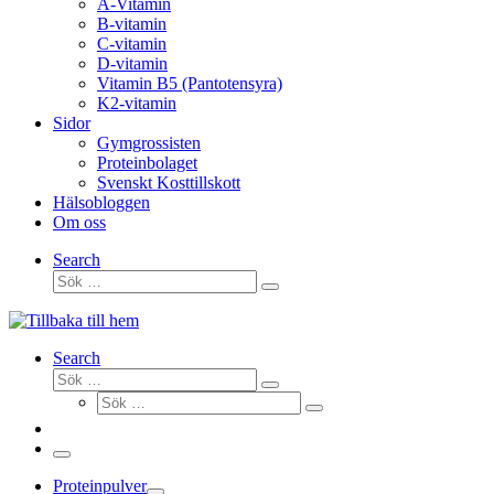
A-Vitamin
B-vitamin
C-vitamin
D-vitamin
Vitamin B5 (Pantotensyra)
K2-vitamin
Sidor
Gymgrossisten
Proteinbolaget
Svenskt Kosttillskott
Hälsobloggen
Om oss
Search
Sök
Sök
…
Search
Sök
Sök
Sök
…
Sök
…
Meny
Proteinpulver