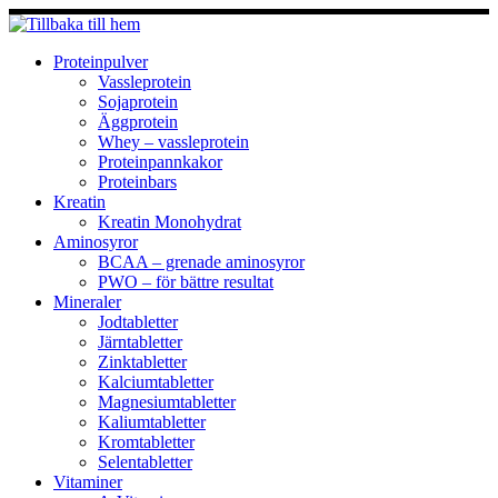
Hoppa
till
innehåll
Proteinpulver
Vassleprotein
Sojaprotein
Äggprotein
Whey – vassleprotein
Proteinpannkakor
Proteinbars
Kreatin
Kreatin Monohydrat
Aminosyror
BCAA – grenade aminosyror
PWO – för bättre resultat
Mineraler
Jodtabletter
Järntabletter
Zinktabletter
Kalciumtabletter
Magnesiumtabletter
Kaliumtabletter
Kromtabletter
Selentabletter
Vitaminer