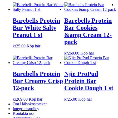
Barebells Protein
Barebells Protein
Bar White Salty
Bar Cookies
Peanut 1 st
&amp Cream 12-
pack
kr
25.00
Köp här
kr
269.00
Köp här
Barebells Protein
Njie ProPud
Bar Creamy Crisp
Protein Bar
12-pack
Cookie Dough 1 st
kr
269.00
Köp här
kr
25.00
Köp här
Om Hälsokostoteket
Integritetspolicy
Kontakta oss