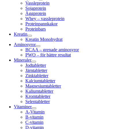
Vassleprotein
Sojaprotein
Äggprotein
Whey – vassleprotein
Proteinpannkakor
Proteinbars
Kreatin
Kreatin Monohydrat
Aminosyror
BCAA – grenade aminosyror
PWO – för bättre resultat
Mineraler
Jodtabletter
Järntabletter
Zinktabletter
Kalciumtabletter
Magnesiumtabletter
Kaliumtabletter
Kromtabletter
Selentabletter
Vitaminer
A-Vitamin
B-vitamin
C-vitamin
D-vitamin