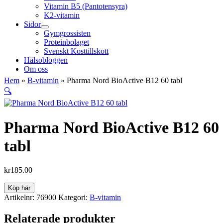
Vitamin B5 (Pantotensyra)
K2-vitamin
Sidor
Gymgrossisten
Proteinbolaget
Svenskt Kosttillskott
Hälsobloggen
Om oss
Hem
»
B-vitamin
»
Pharma Nord BioActive B12 60 tabl
🔍
Pharma Nord BioActive B12 60
tabl
kr
185.00
Köp här
Artikelnr:
76900
Kategori:
B-vitamin
Relaterade produkter