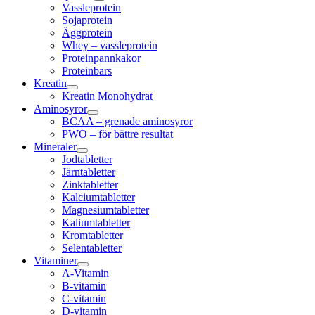
Vassleprotein
Sojaprotein
Äggprotein
Whey – vassleprotein
Proteinpannkakor
Proteinbars
Kreatin
Kreatin Monohydrat
Aminosyror
BCAA – grenade aminosyror
PWO – för bättre resultat
Mineraler
Jodtabletter
Järntabletter
Zinktabletter
Kalciumtabletter
Magnesiumtabletter
Kaliumtabletter
Kromtabletter
Selentabletter
Vitaminer
A-Vitamin
B-vitamin
C-vitamin
D-vitamin