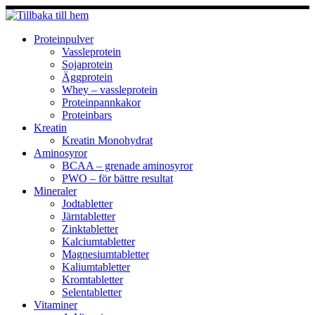
Hoppa
till
innehåll
Proteinpulver
Vassleprotein
Sojaprotein
Äggprotein
Whey – vassleprotein
Proteinpannkakor
Proteinbars
Kreatin
Kreatin Monohydrat
Aminosyror
BCAA – grenade aminosyror
PWO – för bättre resultat
Mineraler
Jodtabletter
Järntabletter
Zinktabletter
Kalciumtabletter
Magnesiumtabletter
Kaliumtabletter
Kromtabletter
Selentabletter
Vitaminer