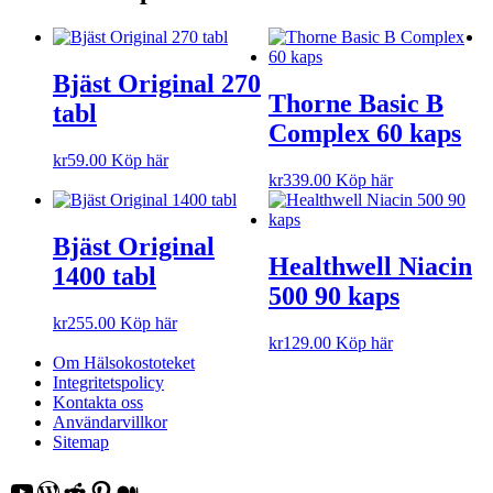
Bjäst Original 270
Thorne Basic B
tabl
Complex 60 kaps
kr
59.00
Köp här
kr
339.00
Köp här
Bjäst Original
Healthwell Niacin
1400 tabl
500 90 kaps
kr
255.00
Köp här
kr
129.00
Köp här
Om Hälsokostoteket
Integritetspolicy
Kontakta oss
Användarvillkor
Sitemap
YouTube
WordPress
Reddit
Pinterest
Medium