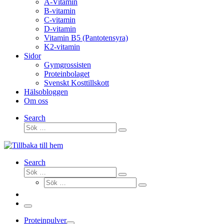
A-Vitamin
B-vitamin
C-vitamin
D-vitamin
Vitamin B5 (Pantotensyra)
K2-vitamin
Sidor
Gymgrossisten
Proteinbolaget
Svenskt Kosttillskott
Hälsobloggen
Om oss
Search
Sök
Sök
…
Search
Sök
Sök
Sök
…
Sök
…
Meny
Proteinpulver