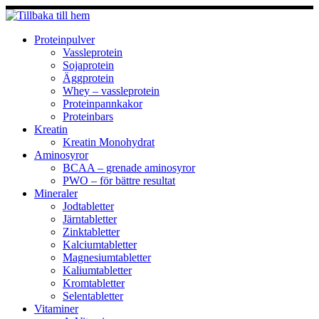
Hoppa
till
innehåll
Proteinpulver
Vassleprotein
Sojaprotein
Äggprotein
Whey – vassleprotein
Proteinpannkakor
Proteinbars
Kreatin
Kreatin Monohydrat
Aminosyror
BCAA – grenade aminosyror
PWO – för bättre resultat
Mineraler
Jodtabletter
Järntabletter
Zinktabletter
Kalciumtabletter
Magnesiumtabletter
Kaliumtabletter
Kromtabletter
Selentabletter
Vitaminer