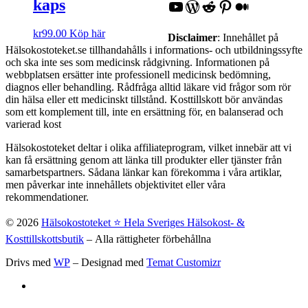
kaps
YouTube
WordPress
Reddit
Pinterest
Medium
kr
99.00
Köp här
Disclaimer
: Innehållet på
Hälsokostoteket.se tillhandahålls i informations- och utbildningssyfte
och ska inte ses som medicinsk rådgivning. Informationen på
webbplatsen ersätter inte professionell medicinsk bedömning,
diagnos eller behandling. Rådfråga alltid läkare vid frågor som rör
din hälsa eller ett medicinskt tillstånd. Kosttillskott bör användas
som ett komplement till, inte en ersättning för, en balanserad och
varierad kost
Hälsokostoteket deltar i olika affiliateprogram, vilket innebär att vi
kan få ersättning genom att länka till produkter eller tjänster från
samarbetspartners. Sådana länkar kan förekomma i våra artiklar,
men påverkar inte innehållets objektivitet eller våra
rekommendationer.
© 2026
Hälsokostoteket ⭐️ Hela Sveriges Hälsokost- &
Kosttillskottsbutik
– Alla rättigheter förbehållna
Drivs med
WP
– Designad med
Temat Customizr