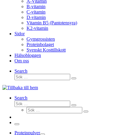
A-Vitamin
B-vitamin
C-vitamin
D-vitamin
Vitamin B5 (Pantotensyra)
K2-vitamin
Sidor
Gymgrossisten
Proteinbolaget
Svenskt Kosttillskott
Hälsobloggen
Om oss
Search
Sök
Sök
…
Search
Sök
Sök
Sök
…
Sök
…
Meny
Proteinpulver