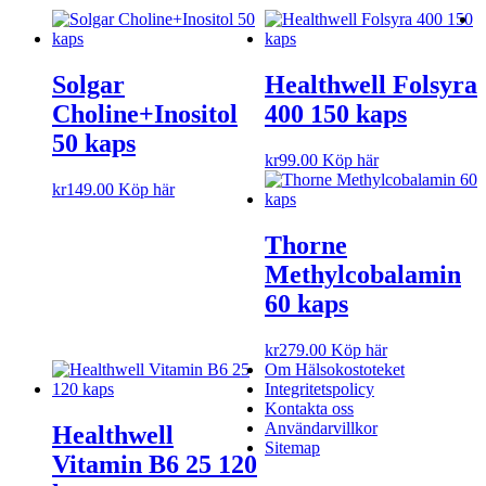
Solgar
Healthwell Folsyra
Choline+Inositol
400 150 kaps
50 kaps
kr
99.00
Köp här
kr
149.00
Köp här
Thorne
Methylcobalamin
60 kaps
kr
279.00
Köp här
Om Hälsokostoteket
Integritetspolicy
Kontakta oss
Användarvillkor
Healthwell
Sitemap
Vitamin B6 25 120