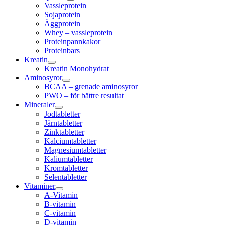
Vassleprotein
Sojaprotein
Äggprotein
Whey – vassleprotein
Proteinpannkakor
Proteinbars
Kreatin
Kreatin Monohydrat
Aminosyror
BCAA – grenade aminosyror
PWO – för bättre resultat
Mineraler
Jodtabletter
Järntabletter
Zinktabletter
Kalciumtabletter
Magnesiumtabletter
Kaliumtabletter
Kromtabletter
Selentabletter
Vitaminer
A-Vitamin
B-vitamin
C-vitamin
D-vitamin