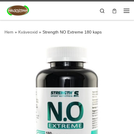
Hoppa till innehåll
Search
Me
Hem
»
Kväveoxid
»
Strength NO Extreme 180 kaps