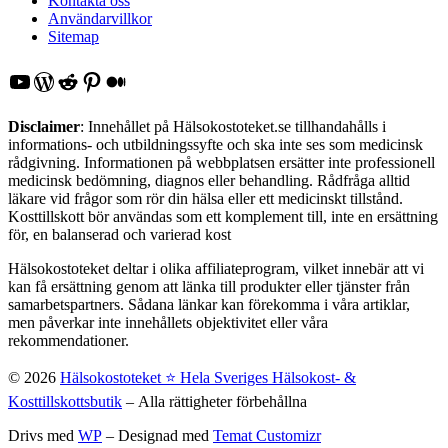
Kontakta oss
Användarvillkor
Sitemap
YouTube
WordPress
Reddit
Pinterest
Medium
Disclaimer
: Innehållet på Hälsokostoteket.se tillhandahålls i
informations- och utbildningssyfte och ska inte ses som medicinsk
rådgivning. Informationen på webbplatsen ersätter inte professionell
medicinsk bedömning, diagnos eller behandling. Rådfråga alltid
läkare vid frågor som rör din hälsa eller ett medicinskt tillstånd.
Kosttillskott bör användas som ett komplement till, inte en ersättning
för, en balanserad och varierad kost
Hälsokostoteket deltar i olika affiliateprogram, vilket innebär att vi
kan få ersättning genom att länka till produkter eller tjänster från
samarbetspartners. Sådana länkar kan förekomma i våra artiklar,
men påverkar inte innehållets objektivitet eller våra
rekommendationer.
© 2026
Hälsokostoteket ⭐️ Hela Sveriges Hälsokost- &
Kosttillskottsbutik
– Alla rättigheter förbehållna
Drivs med
WP
– Designad med
Temat Customizr