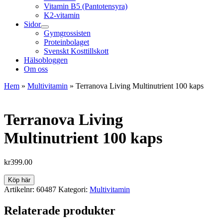
Vitamin B5 (Pantotensyra)
K2-vitamin
Sidor
Gymgrossisten
Proteinbolaget
Svenskt Kosttillskott
Hälsobloggen
Om oss
Hem
»
Multivitamin
»
Terranova Living Multinutrient 100 kaps
Terranova Living
Multinutrient 100 kaps
kr
399.00
Köp här
Artikelnr:
60487
Kategori:
Multivitamin
Relaterade produkter