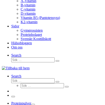
A-Vitamin
B-vitamin
C-vitamin
D-vitamin
Vitamin B5 (Pantotensyra)
K2-vitamin
Sidor
Gymgrossisten
Proteinbolaget
Svenskt Kosttillskott
Hälsobloggen
Om oss
Search
Sök
Sök
…
Search
Sök
Sök
Sök
…
Sök
…
Meny
Proteinpulver