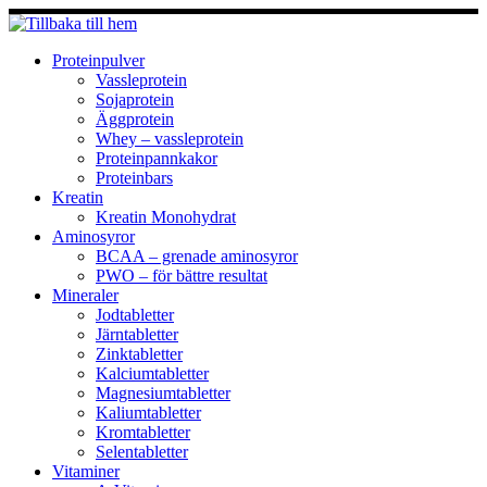
Hoppa
till
innehåll
Proteinpulver
Vassleprotein
Sojaprotein
Äggprotein
Whey – vassleprotein
Proteinpannkakor
Proteinbars
Kreatin
Kreatin Monohydrat
Aminosyror
BCAA – grenade aminosyror
PWO – för bättre resultat
Mineraler
Jodtabletter
Järntabletter
Zinktabletter
Kalciumtabletter
Magnesiumtabletter
Kaliumtabletter
Kromtabletter
Selentabletter
Vitaminer