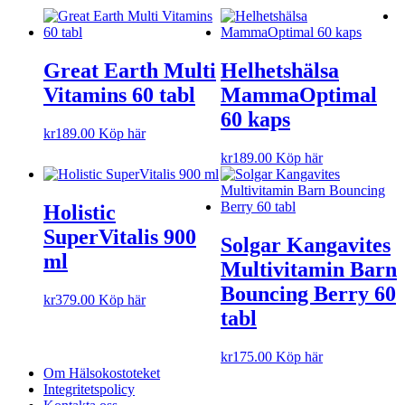
Great Earth Multi
Helhetshälsa
Vitamins 60 tabl
MammaOptimal
60 kaps
kr
189.00
Köp här
kr
189.00
Köp här
Holistic
SuperVitalis 900
Solgar Kangavites
ml
Multivitamin Barn
Bouncing Berry 60
kr
379.00
Köp här
tabl
kr
175.00
Köp här
Om Hälsokostoteket
Integritetspolicy