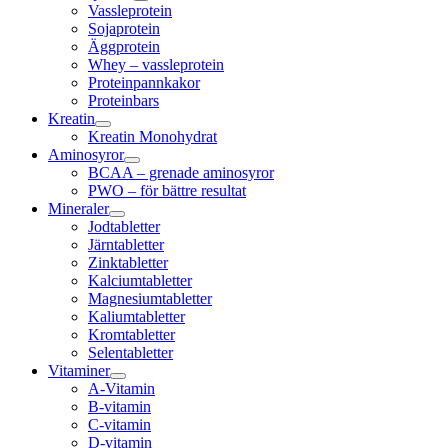
Vassleprotein
Sojaprotein
Äggprotein
Whey – vassleprotein
Proteinpannkakor
Proteinbars
Kreatin
Kreatin Monohydrat
Aminosyror
BCAA – grenade aminosyror
PWO – för bättre resultat
Mineraler
Jodtabletter
Järntabletter
Zinktabletter
Kalciumtabletter
Magnesiumtabletter
Kaliumtabletter
Kromtabletter
Selentabletter
Vitaminer
A-Vitamin
B-vitamin
C-vitamin
D-vitamin