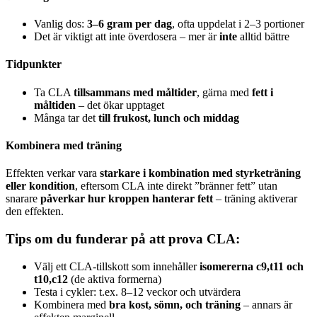
Vanlig dos:
3–6 gram per dag
, ofta uppdelat i 2–3 portioner
Det är viktigt att inte överdosera – mer är
inte
alltid bättre
Tidpunkter
Ta CLA
tillsammans med måltider
, gärna med
fett i
måltiden
– det ökar upptaget
Många tar det
till frukost, lunch och middag
Kombinera med träning
Effekten verkar vara
starkare i kombination med styrketräning
eller kondition
, eftersom CLA inte direkt ”bränner fett” utan
snarare
påverkar hur kroppen hanterar fett
– träning aktiverar
den effekten.
Tips om du funderar på att prova CLA:
Välj ett CLA-tillskott som innehåller
isomererna c9,t11 och
t10,c12
(de aktiva formerna)
Testa i cykler: t.ex. 8–12 veckor och utvärdera
Kombinera med
bra kost, sömn, och träning
– annars är