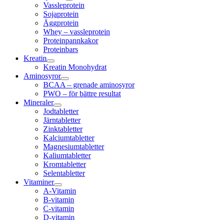
Vassleprotein
Sojaprotein
Äggprotein
Whey – vassleprotein
Proteinpannkakor
Proteinbars
Kreatin
Kreatin Monohydrat
Aminosyror
BCAA – grenade aminosyror
PWO – för bättre resultat
Mineraler
Jodtabletter
Järntabletter
Zinktabletter
Kalciumtabletter
Magnesiumtabletter
Kaliumtabletter
Kromtabletter
Selentabletter
Vitaminer
A-Vitamin
B-vitamin
C-vitamin
D-vitamin