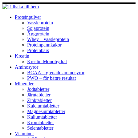
Hoppa
till
innehåll
Proteinpulver
Vassleprotein
Sojaprotein
Äggprotein
Whey – vassleprotein
Proteinpannkakor
Proteinbars
Kreatin
Kreatin Monohydrat
Aminosyror
BCAA – grenade aminosyror
PWO – för bättre resultat
Mineraler
Jodtabletter
Järntabletter
Zinktabletter
Kalciumtabletter
Magnesiumtabletter
Kaliumtabletter
Kromtabletter
Selentabletter
Vitaminer