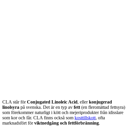
CLA står för
Conjugated Linoleic Acid
, eller
konjugerad
linolsyra
på svenska. Det är en typ av
fett
(en fleromättad fettsyra)
som förekommer naturligt i kött och mejeriprodukter från idisslare
som kor och får. CLA finns också som
kosttillskott
, ofta
marknadsfört för
viktnedgång och fettförbränning
.