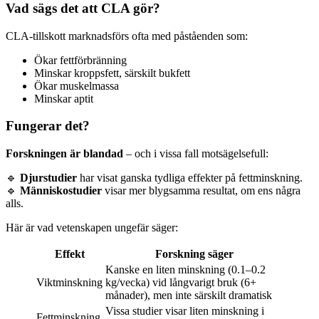
Vad sägs det att CLA gör?
CLA-tillskott marknadsförs ofta med påståenden som:
Ökar fettförbränning
Minskar kroppsfett, särskilt bukfett
Ökar muskelmassa
Minskar aptit
Fungerar det?
Forskningen är blandad
– och i vissa fall motsägelsefull:
🔹
Djurstudier
har visat ganska tydliga effekter på fettminskning.
🔹
Människostudier
visar mer blygsamma resultat, om ens några
alls.
Här är vad vetenskapen ungefär säger:
Effekt
Forskning säger
Kanske en liten minskning (0.1–0.2
Viktminskning
kg/vecka) vid långvarigt bruk (6+
månader), men inte särskilt dramatisk
Vissa studier visar liten minskning i
Fettminskning