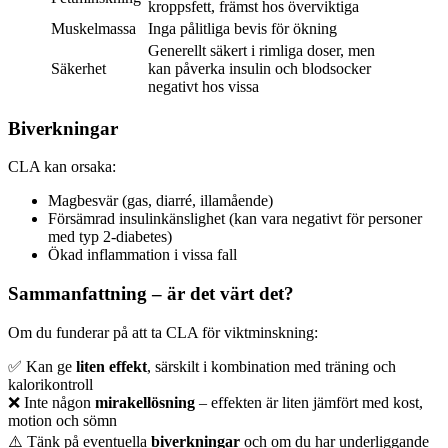
kroppsfett, främst hos överviktiga
Muskelmassa
Inga pålitliga bevis för ökning
Generellt säkert i rimliga doser, men
Säkerhet
kan påverka insulin och blodsocker
negativt hos vissa
Biverkningar
CLA kan orsaka:
Magbesvär (gas, diarré, illamående)
Försämrad insulinkänslighet (kan vara negativt för personer
med typ 2-diabetes)
Ökad inflammation i vissa fall
Sammanfattning – är det värt det?
Om du funderar på att ta CLA för viktminskning:
✅ Kan ge
liten effekt
, särskilt i kombination med träning och
kalorikontroll
❌ Inte någon
mirakellösning
– effekten är liten jämfört med kost,
motion och sömn
⚠️ Tänk på eventuella
biverkningar
och om du har underliggande