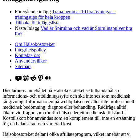
Föregående inlägg
Träna hemma: 10 bra övningar –
träningstips för hela kroppen
Tillbaka till inläggslista
Nästa Inlägg
Vad är Spirulina och vad är Spirulinapulver bra
för?
Om Hälsokostoteket
Integritetspolicy
Kontakta oss
Användarvillkor
Sitemap
YouTube
WordPress
Reddit
Pinterest
Medium
Disclaimer
: Innehållet på Hälsokostoteket.se tillhandahålls i
informations- och utbildningssyfte och ska inte ses som medicinsk
rådgivning. Informationen på webbplatsen ersätter inte professionell
medicinsk bedömning, diagnos eller behandling. Rådfråga alltid
läkare vid frågor som rör din hälsa eller ett medicinskt tillstånd.
Kosttillskott bör användas som ett komplement till, inte en ersättning
för, en balanserad och varierad kost
Hälsokostoteket deltar i olika affiliateprogram, vilket innebär att vi