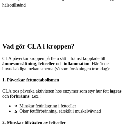
hälsotillstånd
Vad gör CLA i kroppen?
CLA påverkar kroppen på flera sätt – främst kopplade till
ämnesomsättning
,
fettceller
och
inflammation
. Här är de
huvudsakliga mekanismerna (så som forskningen tror idag):
1.
Påverkar fettmetabolismen
CLA tros påverka aktiviteten hos enzymer som styr hur fett
lagras
och
förbränns
, t.ex.:
🔽 Minskar fettinlagring i fettceller
🔼 Ökar fettförbränning, särskilt i muskelvävnad
2.
Minskar tillväxten av fettceller