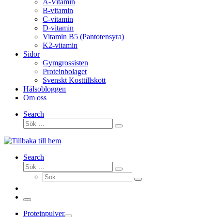
A-Vitamin
B-vitamin
C-vitamin
D-vitamin
Vitamin B5 (Pantotensyra)
K2-vitamin
Sidor
Gymgrossisten
Proteinbolaget
Svenskt Kosttillskott
Hälsobloggen
Om oss
Search
Sök
Sök
…
Search
Sök
Sök
Sök
…
Sök
…
Meny
Proteinpulver