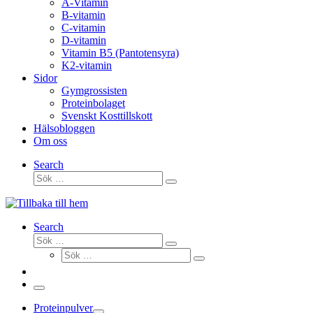
A-Vitamin
B-vitamin
C-vitamin
D-vitamin
Vitamin B5 (Pantotensyra)
K2-vitamin
Sidor
Gymgrossisten
Proteinbolaget
Svenskt Kosttillskott
Hälsobloggen
Om oss
Search
Sök
Sök
…
Search
Sök
Sök
Sök
…
Sök
…
Meny
Proteinpulver