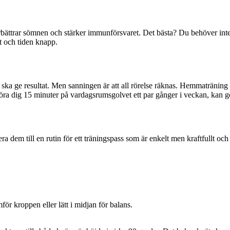
örbättrar sömnen och stärker immunförsvaret. Det bästa? Du behöver inte
igt och tiden knapp.
ka ge resultat. Men sanningen är att all rörelse räknas. Hemmaträning gör
röra dig 15 minuter på vardagsrumsgolvet ett par gånger i veckan, kan gör
em till en rutin för ett träningspass som är enkelt men kraftfullt och säk
för kroppen eller lätt i midjan för balans.