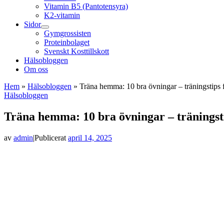
Vitamin B5 (Pantotensyra)
K2-vitamin
Sidor
Gymgrossisten
Proteinbolaget
Svenskt Kosttillskott
Hälsobloggen
Om oss
Hem
»
Hälsobloggen
»
Träna hemma: 10 bra övningar – träningstips 
Hälsobloggen
Träna hemma: 10 bra övningar – träningst
av
admin
|
Publicerat
april 14, 2025