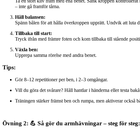
Ta ett stort kliv fram med ena benet. Sänk kroppen kontrollerat 
– inte gå framför tårna.
Håll balansen:
Spänn bålen för att hålla överkroppen upprätt. Undvik att luta d
Tillbaka till start:
Tryck ifrån med främre foten och kom tillbaka till stående posit
Växla ben:
Upprepa samma rörelse med andra benet.
Tips:
Gör 8–12 repetitioner per ben, i 2–3 omgångar.
Vill du göra det svårare? Håll hantlar i händerna eller testa bakåt
Träningen stärker främst ben och rumpa, men aktiverar också bå
Övning 2: 💪 Så gör du armhävningar – steg för steg: