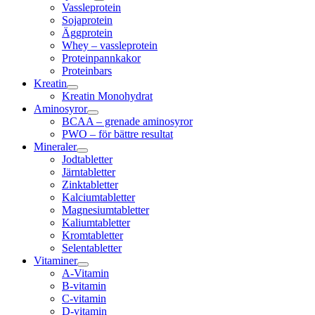
Vassleprotein
Sojaprotein
Äggprotein
Whey – vassleprotein
Proteinpannkakor
Proteinbars
Kreatin
Kreatin Monohydrat
Aminosyror
BCAA – grenade aminosyror
PWO – för bättre resultat
Mineraler
Jodtabletter
Järntabletter
Zinktabletter
Kalciumtabletter
Magnesiumtabletter
Kaliumtabletter
Kromtabletter
Selentabletter
Vitaminer
A-Vitamin
B-vitamin
C-vitamin
D-vitamin