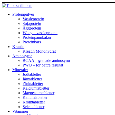
Hoppa
till
innehåll
Proteinpulver
Vassleprotein
Sojaprotein
Äggprotein
Whey – vassleprotein
Proteinpannkakor
Proteinbars
Kreatin
Kreatin Monohydrat
Aminosyror
BCAA – grenade aminosyror
PWO – för bättre resultat
Mineraler
Jodtabletter
Järntabletter
Zinktabletter
Kalciumtabletter
Magnesiumtabletter
Kaliumtabletter
Kromtabletter
Selentabletter
Vitaminer