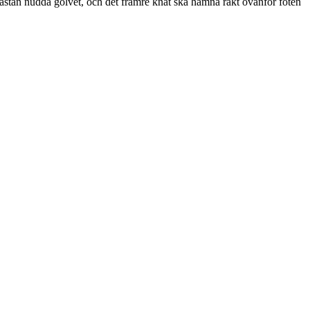
 nästan nudda golvet, och det främre knät ska hamna rakt ovanför foten