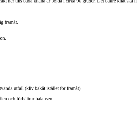
rakt ner tills båda knäna är böjda i cirka 90 grader. Det bakre knät ska
ig framåt.
ion.
vända utfall (kliv bakåt istället för framåt).
len och förbättrar balansen.